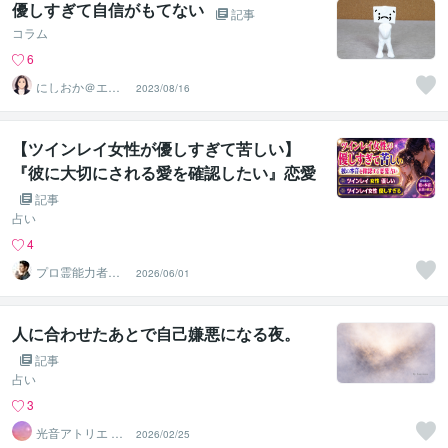
優しすぎて自信がもてない
記事
コラム
6
にしおか＠エン
2023/08/16
パワメントカウ
ンセラー
【ツインレイ女性が優しすぎて苦しい】
『彼に大切にされる愛を確認したい』恋愛
占い 祈祷師 土岐天命｜⛩️最愛強力縁結び
記事
祈願🙏
占い
4
プロ霊能力者
2026/06/01
結心（ゆうし
ん）
人に合わせたあとで自己嫌悪になる夜。
記事
占い
3
光音アトリエ Lu
2026/02/25
minara☆字霊占