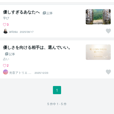
い
優しすぎるあなたへ
記事
学び
3
ariosu
2025/08/17
優しさを向ける相手は、選んでいい。
記事
占い
2
光音アトリエ Lu
2025/12/23
minara☆字霊占
い
1
5
件中
1 - 5
件