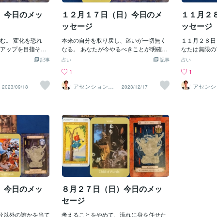
と戦い、打ち勝つ
い。 人、物
）今日のメッ
１２月１７日（日）今日のメ
１１月２
ます。止まらず突
全てがバラン
化三神（ゾウカサ
るものだけが
ッセージ
ッセージ
・融合「すべての
ん。 あなた
ります」あなたは
む。 変化を恐れ
本来の自分を取り戻し、迷いが一切無く
ーと調和する
１１月２８日
います。あなたの
アップを目指そ
なる。 あなたが今やるべきことが明確に
ます。【木花
なたは無限の
ださい。人、物、
連携して、さらなる
なるでしょう。 生きることは感じるこ
メ）】和魂：
動的にならず
記事
占い
記事
占い
ギー全てがバラン
することが大切で
と。 難しく考えるのをやめ、 自分の心に
開く時です。
今こそ、あな
1
1
見えるものだけが
が鍵となりそうで
嘘をつかず、 感じるままに生きること。
られます。 
放する時です
せん。あなたを取
サノオノミコト）】
そうすれば、 あなたに必要なことが起こ
くことであな
取ってくださ
アセンションナ
アセンシ
2023/09/18
2023/12/17
ビゲーター和（K
ビゲータ
ギーと調和するだ
優しさを取り戻そ
り、 必要なものがあなたの元へやってく
しにしていた
えるのも良い
azu）
azu）
めます
好き嫌いで判断した
るでしょう。 あなは愛と喜びに満ちた人
心地の良い環
疎かにしない
他人に対して冷酷に
生を歩むことができるのです。 【事代主
容関係と縁が
リラックスし
のままぶつけていま
神（コトシロヌシカミ）】荒魂：人の意
に相応しい相
を発揮できる
呼吸を整えてみてく
見を聞く 「周りの意見に耳を傾けましょ
ウカサンシン
試練を与えようとし
う」 今は重要な判断は避けましょう。 自
宿り、ひとつ
その時期ではありま
己中心的、利己的になっていませんか？
ると、ついつ
を取り戻して周りと
自我や先入観を捨て、相手を尊重し耳を
しかし、その
 【造化三神（ゾウ
傾ける事が大切です。 重要な判断をする
す。 怒りや
霊 「霊は全てに宿
時は、周りの意見を取り入れて決断する
笑顔です。 
自分から霊が離れる
事で、より良い結果に繋がるでしょう。
が必要です。
）今日のメッ
８月２７日（日）今日のメッ
めるものです。 し
【造化三神（ゾウカサンシン）】荒魂：
大切です。
言葉が穢れです。
霊 「霊は全てに宿り、ひとつである」 自
セージ
ができるのは笑顔
分から霊が離れると、ついつい相手を責
しい時ほど笑顔が必
分以外の誰かを当て
めるものです。 しかし、その責めている
考えることをやめて、流れに身を任せた