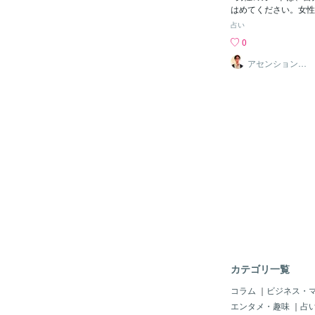
要です。 命はひとつ
はめてください。女性
です。
す。流れに逆らわず、
占い
ことで、状況は好転し
0
抵抗は痛みや停滞を生
れ、プロセスを信頼す
アセンションナ
ビゲーター和（K
や恐れにフォーカスし
azu）
す。お相手との関係は
しれませんが、一歩一
くでしょう。あなたは
います。深刻にならず
ください。必要な時に
で宇宙からの援助がや
う。 【造化三神（ゾ
魂：霊「霊は全てに宿
る」自分から霊が離れ
手を責めるものです。
ている言葉が穢れです
祓う事ができるのは笑
や悲しい時ほど笑顔が
とつだと思うことが大
カテゴリ一覧
コラム
｜
ビジネス・
エンタメ・趣味
｜
占