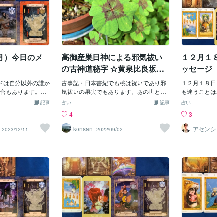
月）今日のメ
高御産巣日神による邪気祓い
１２月１
の古神道秘字 ☆黄泉比良坂で
ッセージ
登場する桃の力を解放する古
ドは自分以外の誰か
古事記・日本書紀でも桃は祝いであり邪
１２月１８日
神道秘伝の字祓い☆
合もあります。お
気祓いの果実でもあります。あの世とこ
も迷うことは
り越えるべき課題
の世を隔てる黄泉比良坂の重要な場面に
る道をそのま
記事
占い
記事
占い
ません。物理的距
桃が登場するのですが、この桃は造化三
たとえ先のこ
4
3
、思うようにいか
神・高御産巣日神（たかみむすびのか
界は晴れ、全
ん。今は自分に集
み）の別のお姿と言われていて古神道で
しょう。 カ
konsan
アセンシ
2023/12/11
2022/09/02
ビゲータ
が情熱を注げるこ
はあらゆる穢れを祓う桃のエネルギーを
の）は乗り越
azu）
ことです。そこか
凝縮した秘字というものが存在していま
して踏みとど
る暗示がありま
す。日本の神様の規模というより地球規
ことを決めつ
口が開けてくるで
模の神様の力を集めたものでその力は日
は何にでもな
持ってください。
本で祀られている神々の力を凌ぐほどで
はひとつとは
ンノウ）】荒魂：
す。おそらく見たことも聞いたこともな
チャレンジし
力が必要です」周
いような文字だと思われます。今回は高
（ゾウカサン
い時期です。孤独
御産巣日神が宿る不思議な文字とその使
「すべての根
ん。目的意識をし
い方についてご紹介します。
す」 あなた
強い意志で立ち向
す。 あなた