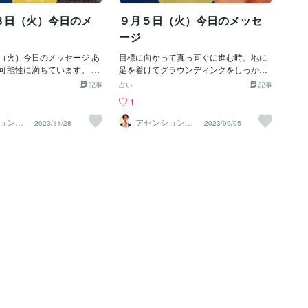
、事、氣、自然のエネルギー
ん。 あなたを取り巻くパワー・エネルギ
８日（火）今日のメ
９月５日（火）今日のメッセ
スよく整っています。 見え
ーと調和するだけで、物事が好転し始め
存在するのではありませ
ます。
ージ
を取り巻くパワー・エネルギ
だけで、物事が好転し始め
（火）今日のメッセージ あ
目標に向かって真っ直ぐに進む時。地に
咲耶姫（コノハナサクヤヒ
可能性に満ちています。 受
足を着けてグラウンディングをしっかり
美 「開花の時です」 蕾が花
、自ら動き出しましょう。
することであなたに必要なものが受け取
記事
占い
記事
 人は美しいものに引き寄せ
たの中に眠っていた力を解
りやすくなるでしょう。横の繋がりや仲
1
内面だけではなく、外見を磨
。 宇宙からのギフトを受け
間の存在が前に進むためのサポートとな
たの魅力が増します。 後回
い。 周囲とのバランスを考
るでしょう。信頼することです。 【造化
ョンナ
アセンションナ
2023/11/28
2023/09/05
ー和（K
ビゲーター和（K
ことに挑戦してください。
ですが 自分の感情や感覚を
三神（ゾウカサンシン）】和魂：調和・
azu）
境が整うでしょう。 今は美
ことが大切です。 あなたが
融合「すべての根源はあなたの中にあり
深くなっています。 あなた
ている状態の時こそ、本領
ます」あなたは無限の可能性を秘めてい
手を引き寄せるでしょう。
でしょう。 【造化三神（ゾ
ます。あなたの周りの力と調和してくだ
）】荒魂：霊 「霊は全てに
さい。人、物、事、氣、自然のエネルギ
である」 自分から霊が離れ
ー全てがバランスよく整っています。見
い相手を責めるものです。
えるものだけが存在するのではありませ
責めている言葉が穢れで
ん。あなたを取り巻くパワー・エネルギ
悲しみを祓う事ができるのは
ーと調和するだけで、物事が好転し始め
苦しい時や悲しい時ほど笑顔
ます。
 命はひとつだと思うことが