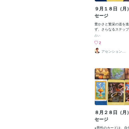
かってください。自分
９月１８日（月
強さがあなたにはあり
き進みましょう。【造
セージ
ンシン）】和魂：調和
根源はあなたの中にあ
豊かさと繁栄の道を進
無限の可能性を秘めて
ず、さらなるステップ
周りの力と調和してく
う。 周囲の人たちと
占い
事、氣、自然のエネル
発展へ。 循環を意識
2
スよく整っています。
す。 人との信頼関係
存在するのではありま
す。 【素戔男尊（ス
アセンションナ
ビゲーター和（K
り巻くパワー・エネル
荒魂：冷静な感情 「
azu）
けで、物事が好転し始
う」 感情に流されて
り、 冷静さを見失い
なったり、 感情をそ
せんか？ 一度冷静に
ださい。 また、人に
ていませんか？ 今は
せん。 本来の優しさ
接してみてください。
カサンシン）】荒魂：
り、ひとつである」 
８月２８日（月
と、ついつい相手を責
かし、その責めている
セージ
怒りや悲しみを祓う事
です。 苦しい時や悲
※男性のカードは、自