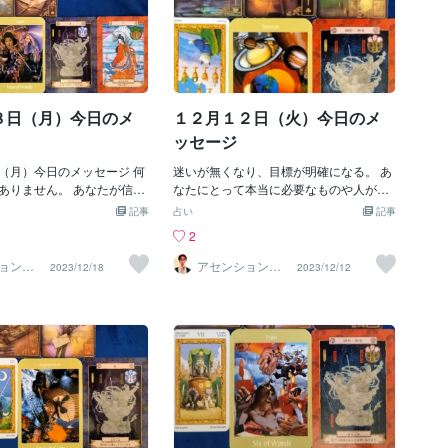
８日（月）今日のメ
１２月１２日（火）今日のメ
ッセージ
（月）今日のメッセージ 何
迷いが無くなり、目標が明確になる。 あ
ありません。 あなたが信じ
なたにとって本当に必要なものや人が明
ま進めば大丈夫です。 今は
確になるでしょう。 発展と拡大の暗示。
記事
占い
記事
とが見えずとも、 次第に視
あなたが成功するために必要なものは、
2
貌が明らかになっていくで
すべて手にしているのです。 必要なもの
ルマ（今障害となっているも
は「全て自分の内側にある」ということ
ョンナ
アセンションナ
2023/12/18
2023/12/12
ー和（K
ビゲーター和（K
えることができます。 躊躇
を意識しましょう。 また時間の概念に縛
azu）
まらないことです。 自分の
られず、今に集中することです。 過去や
けてはいけません。 あなた
未来に囚われないでください。 【造化三
れるのです。 あなたの才能
神（ゾウカサンシン）】和魂：調和・融
限りません。 様々なことに
合 「すべての根源はあなたの中にありま
てください。 【造化三神
す」 あなたは無限の可能性を秘めていま
シン）】和魂：調和・融合
す。 あなたの周りの力と調和してくださ
源はあなたの中にありま
い。 人、物、事、氣、自然のエネルギー
は無限の可能性を秘めていま
全てがバランスよく整っています。 見え
の周りの力と調和してくださ
るものだけが存在するのではありませ