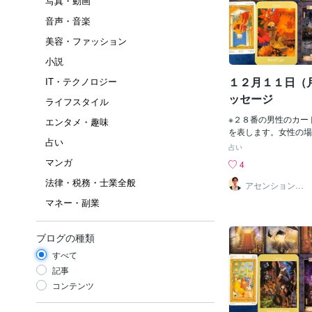
写真・動画
音声・音楽
美容・ファッション
小説
１２月１１日（
IT・テクノロジー
ッセージ
ライフスタイル
※２８番の男性のカー
エンタメ・趣味
を表します。女性の場
占い
相手との関係には、乗
占い
や障害があるかもしれ
マンガ
4
離や、すれ違いがあり
法律・税務・士業全般
ない状況かもしれませ
アセンションナ
ビゲーター和（K
中する時です。あなた
マネー・副業
azu）
とにエネルギーを注ぐ
ら新たな道が開けてく
す。思わぬ所から突破
ブログの種類
しょう。未来に希望を
すべて
【神武天皇（ジンムテ
孤独「孤独に打ち勝つ
記事
囲とのずれが生じやす
コンテンツ
を感じるかもしれませ
っかり持ち、あなたの