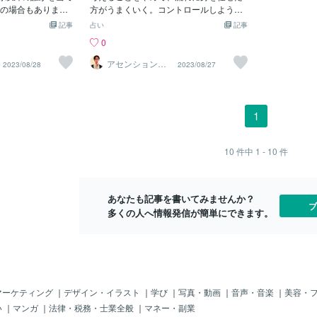
だと思うことが大切
の場合もありま
言葉が穢れです。 怒りや悲しみを祓う事
方がうまくいく。コントロールしようと
全てを受け入れる
ができるのは笑顔です。 苦しい時や悲し
しないことが大事。未来への希望は見つ
記事
占い
記事
ていくでしょう。
い時ほど笑顔が必要です。 命はひとつだ
かるでしょう。もっと自分の感覚や直観
0
み出します。流
と思うことが大切です。
を信頼することです。 【造化三神（ゾウ
ることです。不安
カサンシン）】和魂：調和・融合「すべ
アセンションナ
2023/08/28
2023/08/27
ビゲーター和（K
ないことが大事で
ての根源はあなたの中にあります」あな
azu）
時間はかかるかも
たは無限の可能性を秘めています。あな
歩確実に進んでい
たの周りの力と調和してください。人、
宇宙から守られて
物、事、氣、自然のエネルギー全てがバ
1
にリラックスして
ランスよく整っています。見えるものだ
必要なタイミング
けが存在するのではありません。あなた
ってくるでしょ
を取り巻くパワー・エネルギーと調和す
10
件中
1 - 10
件
ウカサンシン）】荒
るだけで、物事が好転し始めます。
り、ひとつであ
ると、ついつい相
あなたも記事を書いてみませんか？
しかし、その責め
ブ
多くの人へ情報発信が簡単にできます。
。怒りや悲しみを
顔です。苦しい時
必要です。命はひ
切です。
マーケティング
｜
デザイン・イラスト
｜
学び
｜
写真・動画
｜
音声・音楽
｜
美容・
い
｜
マンガ
｜
法律・税務・士業全般
｜
マネー・副業