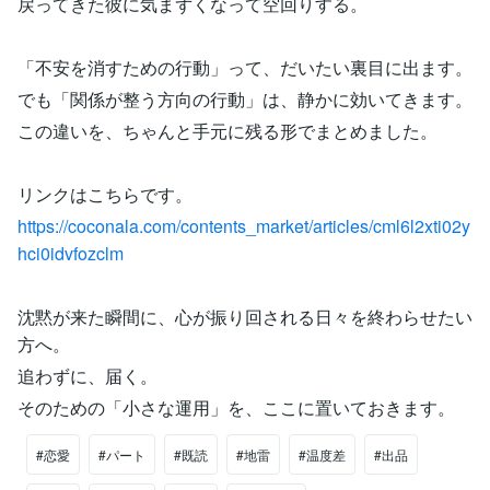
戻ってきた彼に気まずくなって空回りする。
「不安を消すための行動」って、だいたい裏目に出ます。
でも「関係が整う方向の行動」は、静かに効いてきます。
この違いを、ちゃんと手元に残る形でまとめました。
リンクはこちらです。
https://coconala.com/contents_market/articles/cml6l2xti02y
hci0idvfozclm
沈黙が来た瞬間に、心が振り回される日々を終わらせたい
方へ。
追わずに、届く。
そのための「小さな運用」を、ここに置いておきます。
#恋愛
#パート
#既読
#地雷
#温度差
#出品