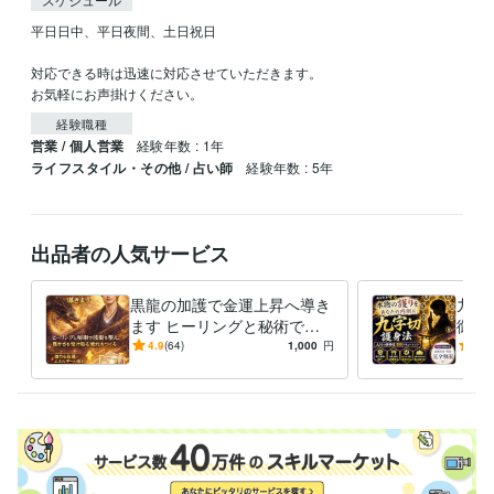
平日日中、平日夜間、土日祝日

対応できる時は迅速に対応させていただきます。

お気軽にお声掛けください。
経験職種
営業 / 個人営業
経験年数 : 1年
ライフスタイル・その他 / 占い師
経験年数 : 5年
出品者の人気サービス
黒龍の加護で金運上昇へ導き
九字
ます ヒーリングと秘術で波
御神
動を整え、豊かさを受け取る
身で
4.9
(64)
1,000
円
5.0
流れをつくる
護エ