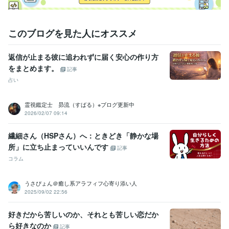
このブログを見た人にオススメ
返信が止まる彼に追われずに届く安心の作り方
をまとめます。
記事
占い
霊視鑑定士 昴流（すばる）※ブログ更新中
2026/02/07 09:14
繊細さん（HSPさん）へ：ときどき「静かな場
所」に立ち止まっていいんです
記事
コラム
うさぴょん＠癒し系アラフィフ心寄り添い人
2025/09/02 22:56
好きだから苦しいのか、それとも苦しい恋だか
ら好きなのか
記事