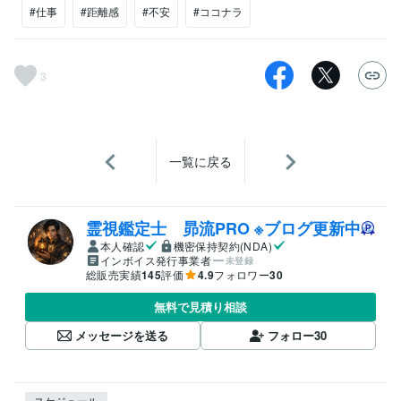
#仕事
#距離感
#不安
#ココナラ
3
一覧に戻る
霊視鑑定士 昴流PRO ※ブログ更新中
本人確認
機密保持契約(NDA)
インボイス発行事業者
未登録
総販売実績
145
評価
4.9
フォロワー
30
無料で見積り相談
メッセージを送る
フォロー
30
スケジュール