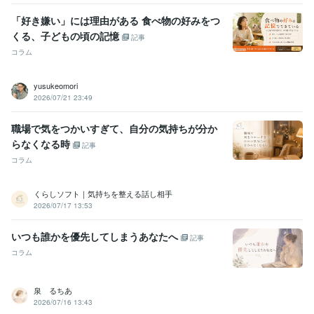
「好き嫌い」には理由がある 食べ物の好みをつ
くる、子どもの頃の記憶
記事
コラム
yusukeomori
2026/07/21 23:49
職場で気をつかいすぎて、自分の気持ちが分か
らなくなる時
記事
コラム
くらしソフト｜気持ちを整える話し相手
2026/07/17 13:53
いつも誰かを優先してしまうあなたへ
記事
コラム
泉 るちあ
2026/07/16 13:43