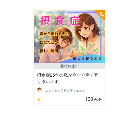
受付休止中
摂食症25年の私が今すぐ声で寄
り添います
あき＊心を笑顔と愛で染める❤️すだちっこ
100
-
円
/分