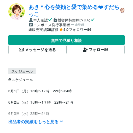
あき＊心を笑顔と愛で染める❤️すだち
っこ
本人確認
機密保持契約(NDA)
インボイス発行事業者
未登録
総販売実績
36
評価
5.0
フォロワー
56
無料で見積り相談
メッセージを送る
フォロー
56
スケジュール
☘️スケジュール

6月1日（月）15時〜17時　22時〜24時

6月2日（火）15時〜1７時　22時〜24時

6月3日（水）22時〜24時

出品者の実績をもっと見る
6月4日（木）11時半〜14時　22時〜24時
