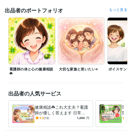
6月5日（金）11時半〜１６時　２２時〜２４時

出品者のポートフォリオ
もっと見る
6月6日（土）休

6月7日（日）休

※土・日・祝日ご相談により対応可能です⭐️

又、上記スケジュール以外でも対応が可能な場合もございますので、お
気軽にDMにてメッセージをよろしくお願いします。

⭐️電話☆チャットサービス共に、メッセージにてご希望の日時をすり合わ
せの上、対応させて頂いております。お気軽にDMにてお問合わせ下さい

看護師の体と心の健康相談
大切な家族と笑いたい⭐️
ボイスサンプ
☘️
⭐️お問合わせ、ご予約は２４時間受付けており頂いたメッセージへの返信
は、なるべく早くお返事させて頂きますが、時間によっては、お返事が
遅くなってしまうことがございます。ご了承下さい

出品者の人気サービス
⭐️評価・感想について

評価や感想は任意となっておりますので、ご無理なさらないようにお願
健康相談☘️これ大丈夫？看護
SN
いします。

師が優しく答えます 日常の
気持
不安に寄り添い安心へつなぐ
ット
5.0
(12)
1,000
円
5.0
⭐️ココナラ以外で日中のお仕事やオンラインの活動も行っているので、待
看護師の健康相談です
ん、
機していないお時間もあります。もし、タイミングが合わない場合は、
お気軽にメッセージを頂けますと嬉しいです。
