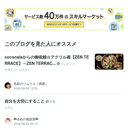
経験職種
医療・介護 / 看護師
経験年数 : 20年
受賞歴
ココナラ開設したで賞
シルバーランクいただいたで賞
このブログを見た人にオススメ
資格・検定
看護師
取得年 : 2005年
coconalaからの御依頼☆アクリル画【ZEN TE
得意分野
RRACE】～ZEN TERRAC...
コンテンツ
悩み相談・カウンセリング
♡コミュニケーション♡
⭐︎精神科看護師
デザイン・イラスト
として⭐︎
＊子育てママ＊
⭐︎摂食症の当事者としての歩み⭐︎
語学力
色彩のソムリエ（画家）
英語
日常会話レベル
2026/08/06 12:53
自分を大切にすること
記事
コラム
☘️ゆめの相談室☘️
2026/08/03 23:19