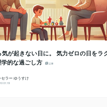
る気が起きない日に。 気力ゼロの日をラ
理学的な過ごし方
記事
ンセラー ゆうすけ
10 01:19