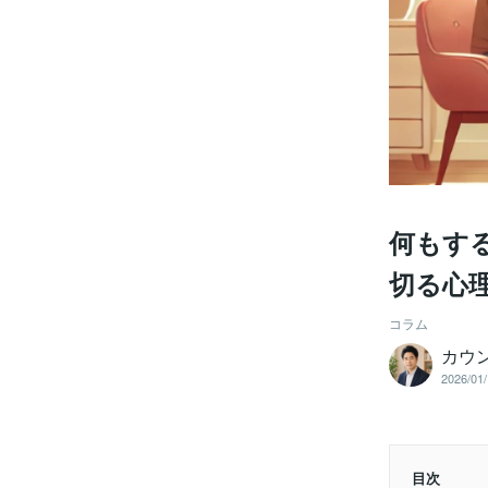
何もす
切る心
コラム
カウ
2026/01/
目次