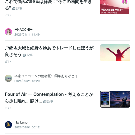
これで悩みの99％は解決！”今この瞬間を生き
る”
記事
占い
❤︎HACCHI❤︎
2026/01/11 11:49
戸郷＆大城と細野＆ゆあでトレードしたほうが
良さそう
記事
占い
本家ユニコーンの使者桜10周年ありがとう
2025/09/24 15:29
Four of Air ― Contemplation - 考えることか
ら少し離れ、静け...
記事
占い
Hal Luno
2026/08/01 00:12