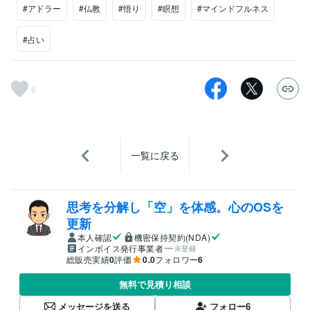
#アドラー
#仏教
#悟り
#瞑想
#マインドフルネス
#占い
6
一覧に戻る
思考を分解し「空」を体感。心のOSを
更新
本人確認
機密保持契約(NDA)
インボイス発行事業者
未登録
総販売実績
0
評価
0.0
フォロワー
6
無料で見積り相談
メッセージを送る
フォロー
6