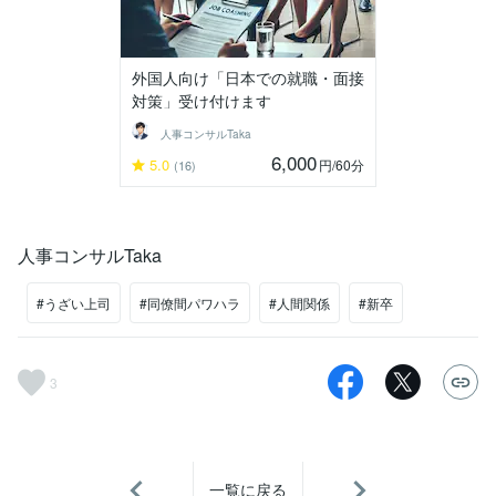
外国人向け「日本での就職・面接
対策」受け付けます
人事コンサルTaka
6,000
5.0
円
/60分
(16)
人事コンサルTaka
#うざい上司
#同僚間パワハラ
#人間関係
#新卒
3
一覧に戻る