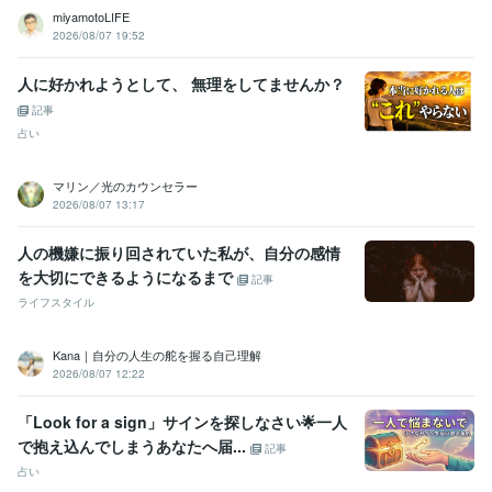
miyamotoLIFE
2026/08/07 19:52
人に好かれようとして、 無理をしてませんか？
記事
占い
マリン／光のカウンセラー
2026/08/07 13:17
人の機嫌に振り回されていた私が、自分の感情
を大切にできるようになるまで
記事
ライフスタイル
Kana｜自分の人生の舵を握る自己理解
2026/08/07 12:22
「Look for a sign」サインを探しなさい🌟一人
で抱え込んでしまうあなたへ届...
記事
占い