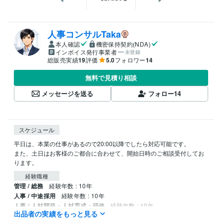
人事コンサルTaka
本人確認
機密保持契約(NDA)
インボイス発行事業者
未登録
総販売実績
19
評価
5.0
フォロワー
14
無料で見積り相談
メッセージを送る
フォロー
14
スケジュール
平日は、本業の仕事があるので20:00以降でしたら対応可能です。

また、土日はお客様のご都合に合わせて、開始日時のご相談受付してお
ります。
経験職種
管理 / 総務
経験年数 : 10年
人事 / 中途採用
経験年数 : 10年
人事 / 人材開発・人材育成・研修
経験年数 : 10年
出品者の実績をもっと見る