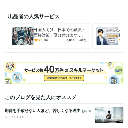
資格・検定
日商簿記検定2級
取得年 : 2017年
出品者の人気サービス
プログラミング言語・フレームワーク
Python:1年
外国人向け「日本での就職・
人事
ビジネス・クリエイティブツール
面接対策」受け付けます 日
動を
WordPress:3年
Excel:20年
Google スプレッドシート:4年
本の就職・面接を成功させる
なた
5.0
(16)
6,000
円
/60分
5.0
Google ドキュメント:2年
PowerPoint:20年
Word:15年
サポート!
て、
す
得意分野
学習指導・資格・キャリア相談
転職相談
学歴
青山学院大学
2009年3月 ~ 2013年2月
語学力
英語
ビジネスレベル
このブログを見た人にオススメ
期待を手放せない人ほど、苦しくなる理由
記事
ライフスタイル