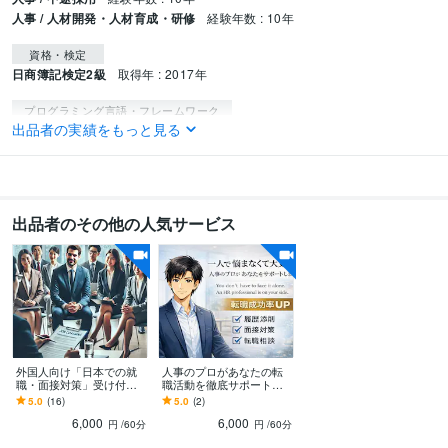
人事 / 人材開発・人材育成・研修
経験年数 : 10年
資格・検定
日商簿記検定2級
取得年 : 2017年
プログラミング言語・フレームワーク
出品者の実績をもっと見る
Python:1年
ビジネス・クリエイティブツール
WordPress:3年
Excel:20年
Google スプレッドシート:4年
Google ドキュメント:2年
PowerPoint:20年
Word:15年
出品者のその他の人気サービス
得意分野
学習指導・資格・キャリア相談
転職相談
学歴
青山学院大学
2009年3月 ~ 2013年2月
語学力
外国人向け「日本での就
人事のプロがあなたの転
英語
ビジネスレベル
職・面接対策」受け付け
職活動を徹底サポートし
ます 日本の就職・面接を
ます あなたに寄り添った
5.0
(16)
5.0
(2)
成功させるサポート!
提案をして、ともにゴー
6,000
6,000
ルへ向かいます
円
/60分
円
/60分