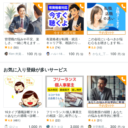
今すぐ相談可能
予約受付中
管理職の悩みや不安、楽
有資格者が転職・就活・
この会社にいるべきか悩
しさ、一緒に考えます 外
キャリア等、相談のりま
む心をお聴きします 転職
資でのマネージャー経験
す キャリアカウンセラー×
や退職の迷いを整理した
5.0
(50)
4.9
(74)
5.0
(10)
を活かし、あなたを楽に
心理カウンセラーが丁寧
い方へ
100
100
100
します！
に対応します☘️
Ken 外資系サラリーマン
ハル✨18年7万人以上の実績×書籍著者
かなえ_丁寧対応カウンセリング
円
/分
円
/分
円
/分
お気に入り登録が多いサービス
予約受付中
16タイプ適職診断テスト
フリーランス/個人事業主
現役教授の傾聴｜あなた
☆あなたの適職⇒診断し
の相談・話し相手になり
の悩みを科学的に整理し
ます あなたの「適職」っ
ます ココナラ出品者さん
ます 東大医学部教員歴あ
4.9
(481)
5.0
(22)
4.9
(31)
てなに？＋おまけ(ダイエ
もOK☘️7日間☘️悩み相談/
り。批判・否定なし、秘
1,000
3,000
300
ット診断)
愚痴etc.
密厳守
ロジ→
水卜 ヒロ
大学教授トモ｜元東大教員
円
円
円
/分