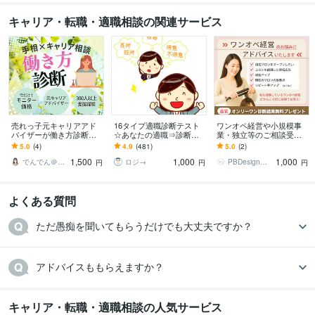
キャリア・転職・適職相談の関連サービス
売れっ子元キャリアアド
16タイプ適職診断テスト
ワンオペ経営や小規模事
バイザーが働き方診断を
☆あなたの適職⇒診断し
業・独立等のご相談受け
します 今だけモニター価
ます あなたの「適職」っ
ます 【5件までの特価】そ
5.0
(4)
4.9
(481)
5.0
(2)
格！！で神秘面＆現実面
てなに？＋おまけ(ダイエ
れぞれのお悩みあったア
1,500
1,000
1,000
の両面からアドバイス♪
ット診断)
ドバイスをします
でんでん＠ゆらぎ相談室
ロジ→
PBDesign 個人事業主を全力応援
円
円
円
よくある質問
ただ愚痴を聞いてもらうだけでも大丈夫ですか？
アドバイスももらえますか？
キャリア・転職・適職相談の人気サービス