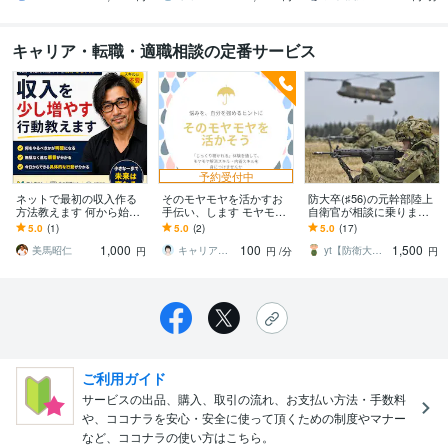
キャリア・転職・適職相談の定番サービス
予約受付中
ネットで最初の収入作る
そのモヤモヤを活かすお
防大卒(♯56)の元幹部陸上
方法教えます 何から始め
手伝い、します モヤモヤ
自衛官が相談に乗ります
るか迷っている人に、最
は自己理解のヒント。聴
元幹部自衛官の私が自衛
5.0
(1)
5.0
(2)
5.0
(17)
初の一歩を具体的に伝え
かれることで内省スキルU
隊に関する質問に答えま
1,000
100
1,500
ます
Pを！
す！
美馬昭仁
キャリアカウンセラーはるか
yt【防衛大卒 元幹部陸上自衛官】
円
円
/分
円
ご利用ガイド
サービスの出品、購入、取引の流れ、お支払い方法・手数料
や、ココナラを安心・安全に使って頂くための制度やマナー
など、ココナラの使い方はこちら。