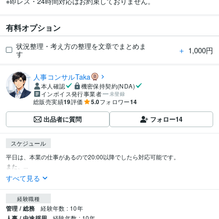
有料オプション
状況整理・考え方の整理を文章でまとめま
＋
1,000円
す
人事コンサルTaka
本人確認
機密保持契約(NDA)
インボイス発行事業者
未登録
総販売実績
19
評価
5.0
フォロワー
14
出品者に質問
フォロー
14
スケジュール
平日は、本業の仕事があるので20:00以降でしたら対応可能です。

また、...
すべて見る
経験職種
管理 / 総務
経験年数 : 10年
人事 / 中途採用
経験年数 : 10年