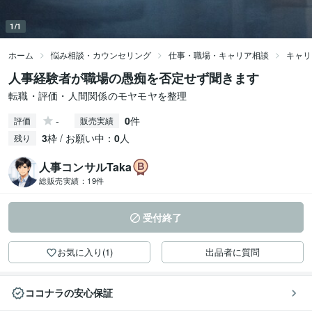
1/1
ホーム
悩み相談・カウンセリング
仕事・職場・キャリア相談
キャリ
人事経験者が職場の愚痴を否定せず聞きます
転職・評価・人間関係のモヤモヤを整理
-
0
件
評価
販売実績
3
枠 / お願い中：
0
人
残り
人事コンサルTaka
総販売実績：
19件
受付終了
お気に入り(1)
出品者に質問
ココナラの安心保証