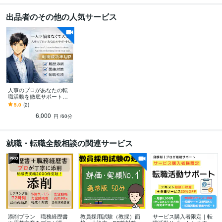
Google ドキュメント:2年
PowerPoint:20年
Word:15年
出品者のその他の人気サービス
得意分野
学習指導・資格・キャリア相談
転職相談
学歴
青山学院大学
2009年3月 ~ 2013年2月
語学力
人事のプロがあなたの転
英語
ビジネスレベル
職活動を徹底サポートし
ます あなたに寄り添った
5.0
(2)
提案をして、ともにゴー
6,000
ルへ向かいます
円
/60分
就職・転職全般相談の関連サービス
添削プラン 職務経歴書
教員採用試験（教採）面
サービス購入者限定｜転