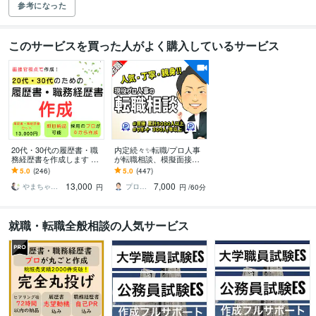
参考になった
このサービスを買った人がよく購入しているサービス
20代・30代の履歴書・職
内定続々✨転職/プロ人事
務経歴書を作成します AI
が転職相談、模擬面接し
には作れない"見せ方"で｜
ます ★安心&実績プラチ
5.0
(246)
5.0
(447)
元面接官が構成から作成
ナ★質問や相談は無制限
13,000
7,000
｜面接練習もOK！
やまちゃ〜転職・就職支援〜
プロ人事３段 さとう
円
円
/60分
就職・転職全般相談の人気サービス