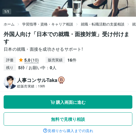
1/1
ホーム
学習指導・資格・キャリア相談
就職・転職活動の支援相談
就
外国人向け「日本での就職・面接対策」受け付けま
す
日本の就職・面接を成功させるサポート!
5.0
(10)
16
件
評価
販売実績
5
枠 / お願い中：
0
人
残り
人事コンサルTaka
総販売実績：
19件
購入画面に進む
無料で見積り相談
見積りから購入までの流れ