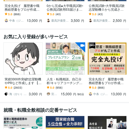
完全丸投げ 履歴書や職
0から完成●大学職員試験•
公務員試験•大学職員試験
務経歴書をプロが作成し
公務員試験用ES届けます
志望動機０から完成させ
ます ゼロから作成代行/ポ
合格多数最短1日●大学職
ます 合格多数最短1日●大
5.0
(866)
5.0
(40)
5.0
(43)
イント解説付 総販売実
員試験•公務員•企業志望動
学職員試験•公務員•企業志
13,000
3,500
2,500
績2000件突破
機自己PR
望動機自己PR
中条（ジョインキャリアオフィス）
最高評価受賞プラチナランクライター桜
最高評価受賞プラチナランクライター桜
円
円
円
お気に入り登録が多いサービス
実績3300件突破❗️志望動機
人生・転職相談。自己分
完全丸投げ 履歴書や職
やPRなど作成します 【多
析/キャリアコーチングし
務経歴書をプロが作成し
くの書類通過＆内定実
ます カウンセリング＆や
ます ゼロから作成代行/ポ
5.0
(2603)
5.0
(956)
5.0
(866)
績】転職・就職活動の
りたいこと言語化方法解
イント解説付 総販売実
3,000
15,000
13,000
「核」を提供
説＆自己探索ナビ納品
績2000件突破
海（かい）＠応募書類のプロフェッショナル
宮内 利亮 キャリアコンサルタント
中条（ジョインキャリアオフィス）
円
円
/90分
円
就職・転職全般相談の定番サービス