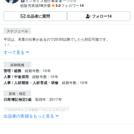
インボイス発行事業者
未登録
総販売実績
19
評価
5.0
フォロワー
14
出品者に質問
フォロー
14
スケジュール
平日は、本業の仕事があるので20:00以降でしたら対応可能です。

また、...
すべて見る
経験職種
管理 / 総務
経験年数 : 10年
人事 / 中途採用
経験年数 : 10年
人事 / 人材開発・人材育成・研修
経験年数 : 10年
資格・検定
日商簿記検定2級
取得年 : 2017年
プログラミング言語・フレームワーク
出品者の実績をもっと見る
Python:1年
ビジネス・クリエイティブツール
WordPress:3年
Excel:20年
Google スプレッドシート:4年