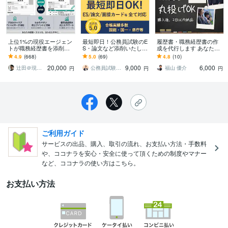
上位1%の現役エージェン
最短即日！公務員試験のE
履歴書・職務経歴書の作
トが職務経歴書を添削し
S・論文など添削いたしま
成を代行します あなたの
ます 経営・プロ人事の視
す 【国家総合職5位】×
魅力を引き出す履歴書・
4.9
(668)
5.0
(69)
4.8
(10)
点で「通す」基準の資料
【東大院首席】×【採用実
職務経歴書を作成します
20,000
9,000
6,000
へ再設計します
務者】の全力添削
辻田＠現役転職エージェントの職歴書作成
公務員試験専門戦略家_東大院首席卒かず
福山 優介
円
円
円
ご利用ガイド
サービスの出品、購入、取引の流れ、お支払い方法・手数料
や、ココナラを安心・安全に使って頂くための制度やマナー
など、ココナラの使い方はこちら。
お支払い方法