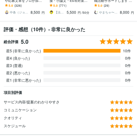
や応募文章をプロが添削
接・小論文・ES等対策し
職活動サポートします 月
します プロ品質の文章を
ます ✨場面指導･集団討
額制・テキスト相談し放
5.0
(326)
5.0
(771)
5.0
(29)
作成/結果に直結 総販売
論・模擬授業・指導案・
題＋各種サービス約20％
8,500
5,500
8,000
実績2000件突破
教養・願書なども❗️
OFF
中条（ジョインキャリアオフィス）
【法人】教員採用試験対策の合同会社ユウ
やまちゃ〜転職・就職支援〜
円
円
/50分
円
評価・感想（10件）- 非常に良かった
5.0
総合評価
星5 (非常に良かった)
10件
星4 (良かった)
0件
星3 (普通)
0件
星2 (悪かった)
0件
星1 (非常に悪かった)
0件
項目別評価
サービス内容/提案のわかりやすさ
コミュニケーション
クオリティ
スケジュール