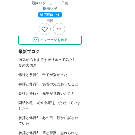
最終ログイン：
11日前
稼働状況
対応可能です
男性
メッセージを送る
最新ブログ
病気が治るまでを振り返ってみた1
食の大切さ
修行と参拝9 全てが繋がった
参拝と修行8 供養の先にあったこと
参拝と修行7 先生が見抜いたこと
閑話休題 ～心の休暇をいただいていま
した～
参拝と修行6 あの日、静かに試され
ていた
参拝と修行5 筍と警察、忘れられな