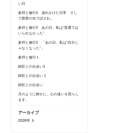
い日
参拝と修行4 崩れかけた日常 そし
て限界の先で試され...
参拝と修行3 あの日、私は“普通では
いられなかった”
参拝と修行2 「あの日、私は“自分じ
ゃなくなった”」
参拝と修行１
師匠との出会い3
師匠との出会い２
師匠との出会い
月のように静かに、心の迷いを照らし
ます。
アーカイブ
2026年