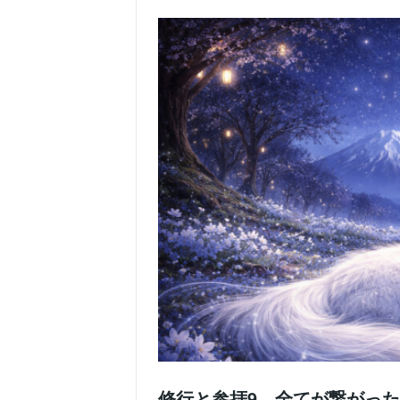
修行と参拝9 全てが繋がっ