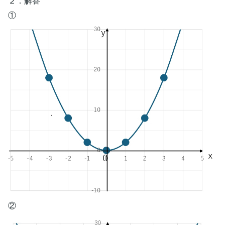
２．解答
①
②