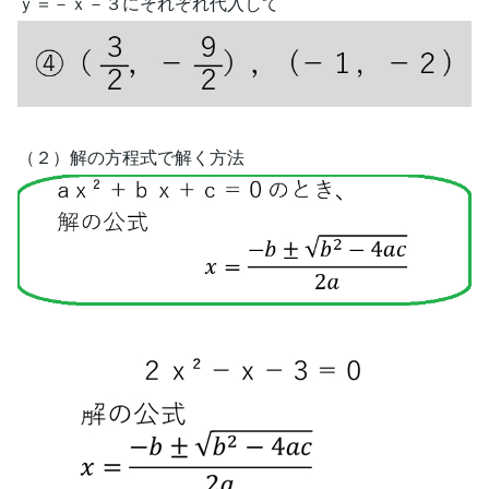
ｙ＝－ｘ－３にそれぞれ代入して
（２）解の方程式で解く方法