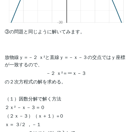
③の問題と同じように解いてみます。
放物線ｙ＝－２ ｘ²と直線ｙ＝－ｘ－３の交点ではｙ座標
が一致するので、
－２ ｘ²＝ーｘ－３
の２次方程式の解を求める。
（１）因数分解で解く方法
２ｘ² －ｘ－３＝０
（２ｘ－３）（ｘ＋１）=０
ｘ＝ ３/２ ，－１