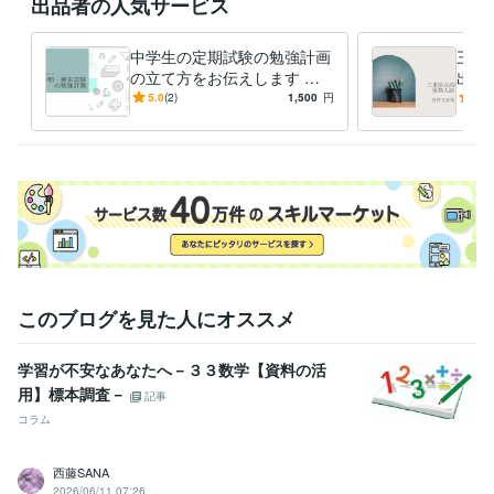
出品者の人気サービス
中学生の定期試験の勉強計画
三重
の立て方をお伝えします な
出題
りたい自分を目指して計画的
英語
5.0
(2)
1,500
円
4.0
に乗り切ろう
文を
このブログを見た人にオススメ
学習が不安なあなたへ－３３数学【資料の活
用】標本調査－
記事
コラム
西藤SANA
2026/06/11 07:26