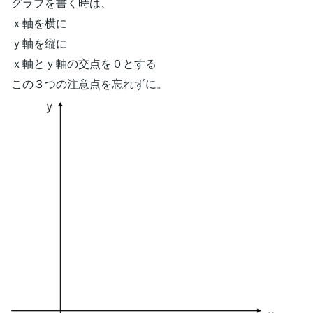
グラフを書く時は、
ｘ軸を横に
ｙ軸を縦に
ｘ軸とｙ軸の交点を０とする
この３つの注意点を忘れずに。