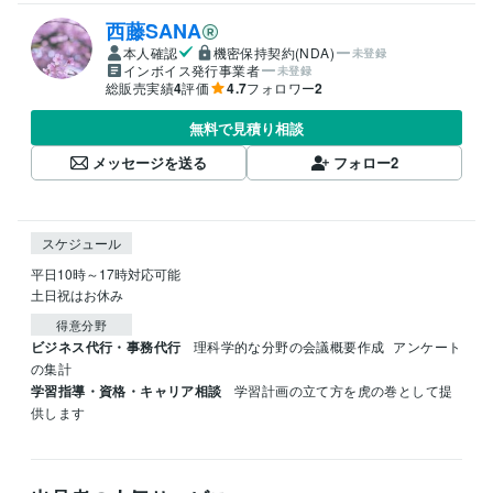
西藤SANA
本人確認
機密保持契約(NDA)
未登録
インボイス発行事業者
未登録
総販売実績
4
評価
4.7
フォロワー
2
無料で見積り相談
メッセージを送る
フォロー
2
スケジュール
平日10時～17時対応可能

土日祝はお休み
得意分野
ビジネス代行・事務代行
理科学的な分野の会議概要作成
アンケート
の集計
学習指導・資格・キャリア相談
学習計画の立て方を虎の巻として提
供します