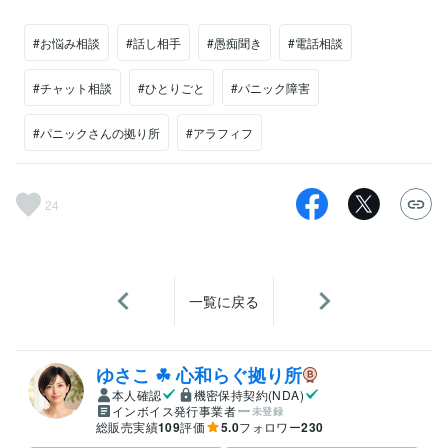
#お悩み相談
#話し相手
#愚痴聞き
#電話相談
#チャット相談
#ひとりごと
#パニック障害
#パニックさんの拠り所
#アラフィフ
24
一覧に戻る
ゆさこ ☘ 心和らぐ拠り所
本人確認
機密保持契約(NDA)
インボイス発行事業者
未登録
総販売実績
109
評価
5.0
フォロワー
230