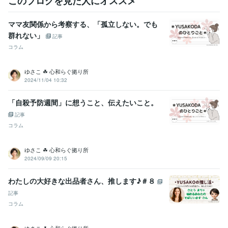
このブログを見た人にオススメ
メンタル心理カウンセラー
取得年 : 2022年
ママ友関係から考察する、「孤立しない。でも
得意分野
群れない」
悩み相談・カウンセリング
☘️パニック障害のお悩み
☘️モラハラ・カ
記事
サンドラ症候群のお悩み
☘️アラフィフ世代のお悩み
☘️人間関係のお
コラム
悩み
☘️子育てのお悩み
☘️ペットとの別れ
悩み相談
話し相手
愚痴聞き
パニック障害
アラフィフ
モラハラ
ゆさこ ☘ 心和らぐ拠り所
カサンドラ症候群
人間関係の悩み
子育ての悩み
ペットとの別れ
2024/11/04 10:32
オンラインレッスン・習い事
⭐️ココナラの楽しみ方を伝授します♪
✍️思考の整理・納得解を見つける
❣️キーワードは『しなやかさ』
「自殺予防週間」に想うこと、伝えたいこと。
ココナラ
ミニコンサル
初心者向け
楽しくココナラ
しなやかさ
思考の柔軟性
納得解
思考の整理
記事
コラム
ゆさこ ☘ 心和らぐ拠り所
2024/09/09 20:15
わたしの大好きな出品者さん、推します♪＃８
記事
コラム
ゆさこ ☘ 心和らぐ拠り所