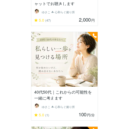
ャットでお聴きします
ゆさこ ☘ 心和らぐ拠り所
2,000
5.0
円
(47)
40代50代｜これからの可能性を
一緒に考えます
ゆさこ ☘ 心和らぐ拠り所
100
5.0
円
/分
(1)