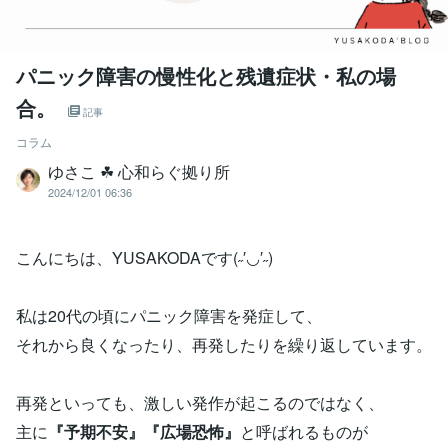
パニック障害の慢性化と残遺症状・私の場
合。
記事
コラム
ゆさこ ☘ 心和らぐ拠り所
2024/12/01 06:36
こんにちは、YUSAKODAです(˶′◡′˶)
私は20代の頃にパニック障害を発症して、
それから良くなったり、再発したりを繰り返しています。
再発といっても、激しい発作が起こるのではなく、
主に
『予期不安』『広場恐怖』
と呼ばれるものが