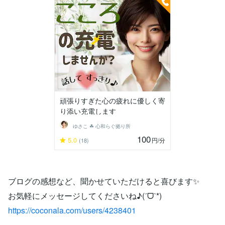
頑張りすぎた心の疲れに優しく寄
り添い充電します
ゆさこ ☘ 心和らぐ拠り所
100
5.0
円
/分
(18)
ブログの感想など、聞かせていただけると喜びます✨
お気軽にメッセージしてくださいね♪(ˊᗜˋ*)
https://coconala.com/users/4238401