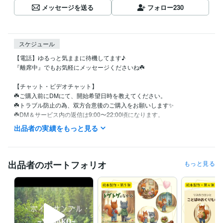
メッセージを送る
フォロー
230
スケジュール
【電話】ゆるっと気ままに待機してます♪

『離席中』でもお気軽にメッセージくださいね☘️

【チャット・ビデオチャット】

☘️ご購入前にDMにて、開始希望日時を教えてください。

☘️トラブル防止の為、双方合意後のご購入をお願いします✨

☘️DM＆サービス内の返信は9:00〜22:00頃になります。

☘️1DAYチャットの場合も、私からの返信は対応時間内ですが、

出品者の実績をもっと見る
ご購入者様からは24時間いつでも書き込んでいただけます♪

✼••┈┈┈┈┈┈┈┈┈┈┈┈┈┈┈┈••✼

出品者のポートフォリオ
もっと見る
DMは、サービスページ内の『出品者に質問』か

プロフページの『メッセージを送る』から送れます。

「こんなこと相談できますか？」

「何時から対応できますか？」など
