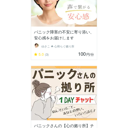
パニック障害の不安に寄り添い、
安心感をお届けします
ゆさこ ☘ 心和らぐ拠り所
100
5.0
円
/分
(3)
パニックさんの【心の拠り所】チ