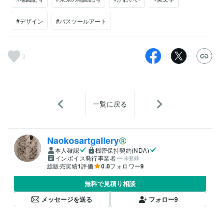
#デザイン
#パスツールアート
3
一覧に戻る
Naokosartgallery
本人確認
機密保持契約(NDA)
インボイス発行事業者
未登録
総販売実績
1
評価
0.0
フォロワー
9
無料で見積り相談
メッセージを送る
フォロー
9