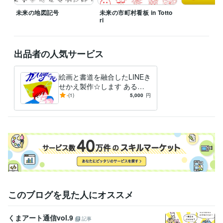
デザイン制作
書体作り
未来の地図記号
未来の市町村看板 in Totto
書体
ri
デザイン制作
ポリゴンアート
ポリゴンアート
出品者の人気サービス
絵画と書道を融合したLINEき
せかえ製作☆します ある文
字の中に絵画がある画法も含
-
(1)
5,000
円
めて作成します！
このブログを見た人にオススメ
くまアート通信vol.9
記事