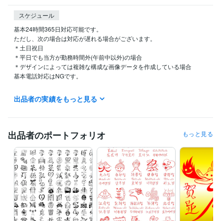
スケジュール
基本24時間365日対応可能です。

ただし、次の場合は対応が遅れる場合がございます。

＊土日祝日

＊平日でも当方が勤務時間外(午前中以外)の場合

＊デザインによっては複雑な構成な画像データを作成している場合

基本電話対応はNGです。

＊当方が別のサービスと並行して作業中である場合
出品者の実績をもっと見る
経験職種
クリエイター / 作家
経験年数 : 8年
出品者のポートフォリオ
もっと見る
受賞歴
第9回東北障がい者芸術全国公募展 三菱商事賞
令和５年度 あいサポ
ート・アートとっとり展　佳作受賞
鳥取県立バリアフリー美術館で
優秀な作品として選出
資格・検定
書道、習字準四段高等師範免許所持(毛筆、硬筆両方)
取得年 : 2009
年
得意分野