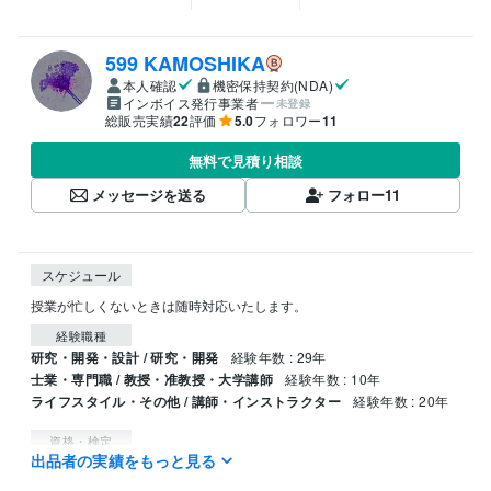
599 KAMOSHIKA
本人確認
機密保持契約(NDA)
インボイス発行事業者
未登録
総販売実績
22
評価
5.0
フォロワー
11
無料で見積り相談
メッセージを送る
フォロー
11
スケジュール
授業が忙しくないときは随時対応いたします。
経験職種
研究・開発・設計 / 研究・開発
経験年数 : 29年
士業・専門職 / 教授・准教授・大学講師
経験年数 : 10年
ライフスタイル・その他 / 講師・インストラクター
経験年数 : 20年
資格・検定
出品者の実績をもっと見る
毒物劇物取扱責任者
取得年 : 1993年
中学校教諭免許
取得年 : 1993年