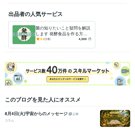
高等学校教諭免許
取得年 : 1993年
食品衛生管理者
取得年 : 1993年
出品者の人気サービス
食品衛生責任者
取得年 : 1993年
有機溶剤作業主任者
取得年 : 2007年
菌の知りたいこと疑問を解説
アロマテラピー検定1級
取得年 : 2005年
します 発酵食品を作る方、
ボイラー取扱技能者
取得年 : 2005年
食べる方へ、欠かせない
5.0
(18)
4,500
円
「菌」の事解説します
得意分野
住まい・美容・生活相談
発酵食品など菌の話とことん語り、答えま
す
食生活
このブログを見た人にオススメ
8月4日(火)宇宙からのメッセージ
記事
コラム