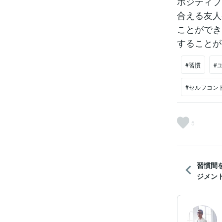
ポジティブ
合える友人
ことができ
することが
#習慣
#
#セルフコン
5
習慣間
ジメント