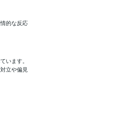
感情的な反応
れています。
、対立や偏見