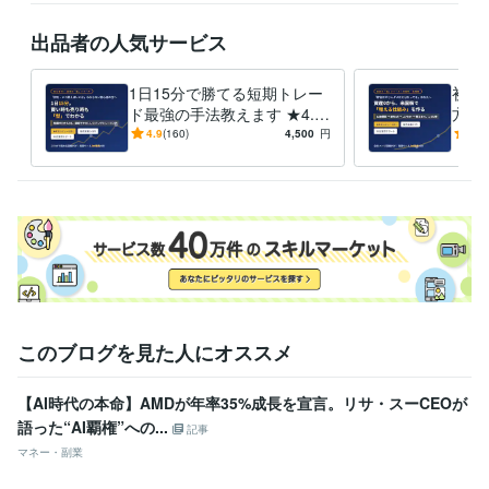
出品者の人気サービス
1日15分で勝てる短期トレー
初心
ド最強の手法教えます ★4.9
方教
｜知識ゼロでも、買い時・売
らO
4.9
(160)
4,500
円
5.0
り時がわかるようになる
米国
このブログを見た人にオススメ
【AI時代の本命】AMDが年率35%成長を宣言。リサ・スーCEOが
語った“AI覇権”への...
記事
マネー・副業