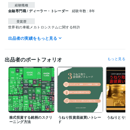
経験職種
金融専門職 / ディーラー・トレーダー
経験年数 : 8年
受賞歴
世界初の車載メカトロシステムに関する特許
出品者の実績をもっと見る
資格・検定
TOEIC
取得年 : 2020年
ビジネス・クリエイティブツール
出品者のポートフォリオ
もっと見る
WordPress:7年
Access:10年
Excel:20年
Google サイト:10年
Google スプレッドシート:5年
Google ドキュメント:5年
Keynote:5年
Numbers:5年
Pages:5年
PowerPoint:15年
Word:20年
Microsoft Project:5年
ChatGPT:1年
Canva:5年
得意分野
資産運用・副業の相談
米国株投資、長期投資
長期の株式投資戦略
テンバガー株・割安成長株の発掘
株式投資
米国株投資
長期投資
成長株投資
テンバガー
資産運用・副業の相談
日本株・海外株・FXの短期売買
スイングト
レード
うねり投資術
株式投資する銘柄のスクリ
うねり投資底値買いトレー
うねりとり投
スイングトレード
短期株式投資
米国株
株式投資
ーニング方法
ド