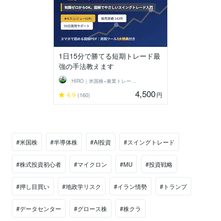
1日15分で勝てる短期トレード最
強の手法教えます
HIRO｜米国株×兼業トレーダー
4,500
4.9
円
(160)
#米国株
#半導体株
#AI投資
#スイングトレード
#株式投資初心者
#マイクロン
#MU
#投資戦略
#押し目買い
#地政学リスク
#イラン情勢
#トランプ
#データセンター
#グロース株
#株クラ