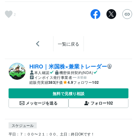
2
一覧に戻る
HIRO｜米国株×兼業トレーダー
本人確認
機密保持契約(NDA)
インボイス発行事業者
未登録
総販売実績
383
評価
4.9
フォロワー
102
無料で見積り相談
メッセージを送る
フォロー
102
スケジュール
平日：７：００〜２１：００、土日：終日OKです！