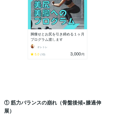
脚痩せとお尻を引き締める１ヶ月
プログラム渡します
オレトレ
3,000
5.0
円
(10)
① 筋力バランスの崩れ（骨盤後傾×膝過伸
展）