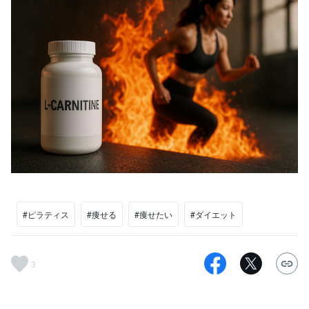
#ピラティス
#痩せる
#痩せたい
#ダイエット
3