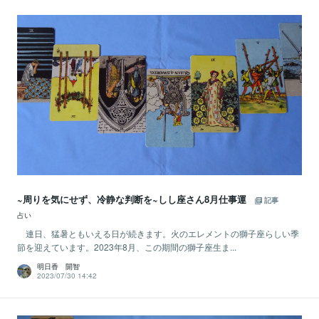
~周りを気にせず、冷静な判断を~しし座さん8月仕事運
記事
占い
連日、猛暑ともいえる日が続きます。火のエレメントの獅子座らしい季
節を迎えています。2023年8月、この期間の獅子座生ま...
明日香 開智
2023/07/30 14:42