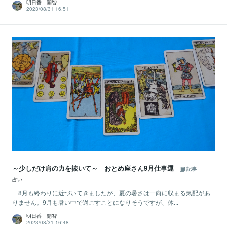
明日香 開智
2023/08/31 16:51
～少しだけ肩の力を抜いて～ おとめ座さん9月仕事運
記事
占い
8月も終わりに近づいてきましたが、夏の暑さは一向に収まる気配があ
りません。9月も暑い中で過ごすことになりそうですが、体...
明日香 開智
2023/08/31 16:48