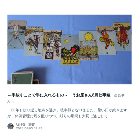
～手放すことで手に入れるもの～ うお座さん8月仕事運
記事
占い
23年も折り返し地点を過ぎ、後半戦となりました。暑い日が続きます
が、体調管理に気を配りつつ、残りの期間も大切に過ごして...
明日香 開智
2023/08/03 01:12