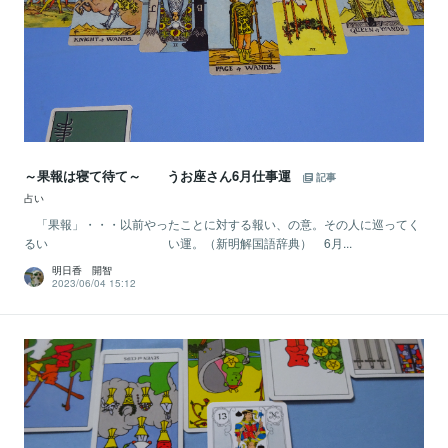
～果報は寝て待て～ うお座さん6月仕事運
記事
占い
「果報」・・・以前やったことに対する報い、の意。その人に巡ってく
るい い運。（新明解国語辞典） 6月...
明日香 開智
2023/06/04 15:12