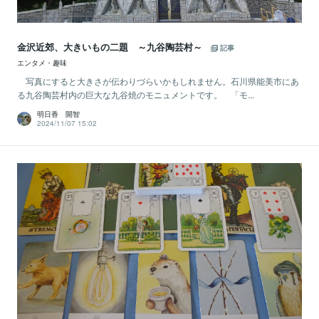
金沢近郊、大きいもの二題 ～九谷陶芸村～
記事
エンタメ・趣味
写真にすると大きさが伝わりづらいかもしれません。石川県能美市にあ
る九谷陶芸村内の巨大な九谷焼のモニュメントです。 「モ...
明日香 開智
2024/11/07 15:02