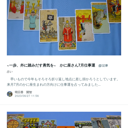
~一歩、外に踏みだす勇気を~ かに座さん7月仕事運
記事
占い
早いもので今年もそろそろ折り返し地点に差し掛かろうとしています。
来月7月のかに座生まれの方向けに仕事運を占ってみました...
明日香 開智
2023/06/27 11:56