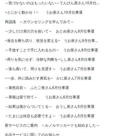
～気づかないのはもったいない～てんびん座さん10月仕...
~とにかく動かせ！~ うお座さん10月仕事運
再認識 ～カウンセリングを学んでみて～
～少しだけ肩の力を抜いて～ おとめ座さん9月仕事運
~過去を断ち切り、状況を変える~ うお座さん9月仕事...
～手放すことで手に入れるもの～ うお座さん8月仕事運
~周りを気にせず、冷静な判断を~しし座さん8月仕事運
～落ち着いて、周りを見渡す～ うお座さん7月仕事運
~一歩、外に踏みだす勇気を~ かに座さん7月仕事運
～泰然自若～ ふたご座さん6月仕事運
～果報は寝て待て～ うお座さん6月仕事運
～結果は後からついてくる～ おうし座さん5月仕事運
～たまには休息も必要ですよ～ うお座さん5月仕事運
新サービスのご案内 ～ルノルマンカードも始めました～
出品サービスに関してのお知らせ