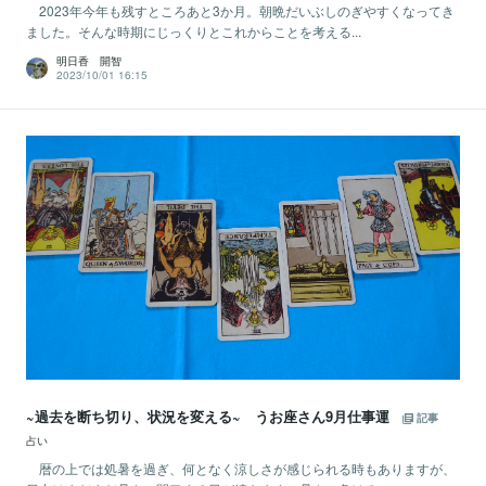
2023年今年も残すところあと3か月。朝晩だいぶしのぎやすくなってき
ました。そんな時期にじっくりとこれからことを考える...
明日香 開智
2023/10/01 16:15
~過去を断ち切り、状況を変える~ うお座さん9月仕事運
記事
占い
暦の上では処暑を過ぎ、何となく涼しさが感じられる時もありますが、