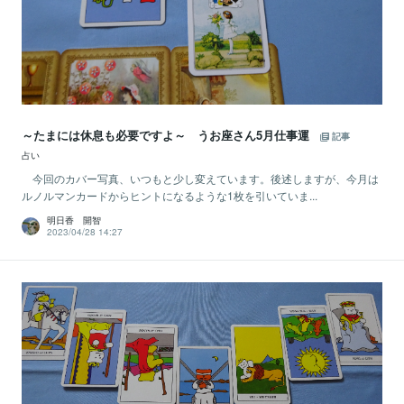
～たまには休息も必要ですよ～ うお座さん5月仕事運
記事
占い
今回のカバー写真、いつもと少し変えています。後述しますが、今月は
ルノルマンカードからヒントになるような1枚を引いていま...
明日香 開智
2023/04/28 14:27