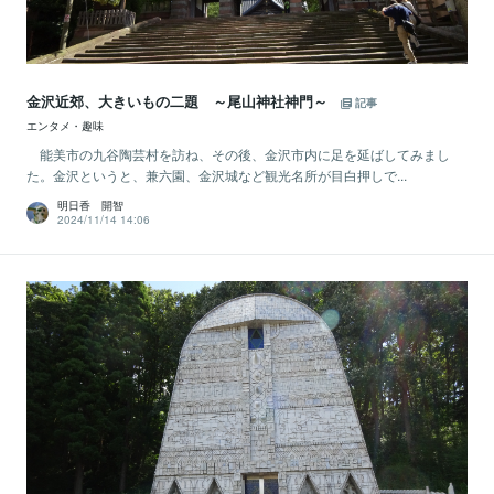
金沢近郊、大きいもの二題 ～尾山神社神門～
記事
エンタメ・趣味
能美市の九谷陶芸村を訪ね、その後、金沢市内に足を延ばしてみまし
た。金沢というと、兼六園、金沢城など観光名所が目白押しで...
明日香 開智
2024/11/14 14:06