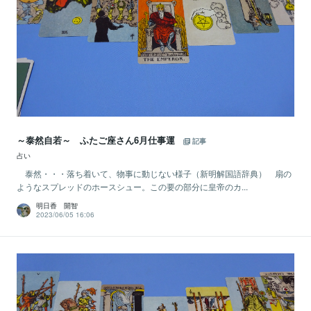
～泰然自若～ ふたご座さん6月仕事運
記事
占い
泰然・・・落ち着いて、物事に動じない様子（新明解国語辞典） 扇の
ようなスプレッドのホースシュー。この要の部分に皇帝のカ...
明日香 開智
2023/06/05 16:06