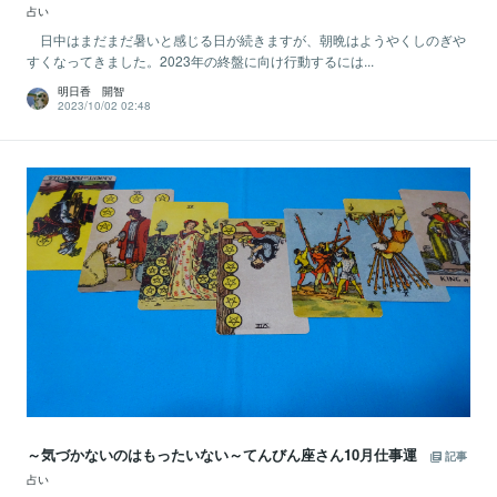
占い
日中はまだまだ暑いと感じる日が続きますが、朝晩はようやくしのぎや
すくなってきました。2023年の終盤に向け行動するには...
明日香 開智
2023/10/02 02:48
～気づかないのはもったいない～てんびん座さん10月仕事運
記事
占い