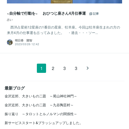
~自分軸で行動を~ おひつじ座さん4月仕事運
記事
占い
西洋占星術12星座の1番目の星座、牡羊座。今回は牡羊座生まれの方の
来月4月の仕事運を占ってみました。 ・過去・・・ソー...
明日香 開智
2023/03/26 12:42
1
2
3
3
最新ブログ
金沢近郊、大きいもの二題 ～尾山神社神門～
金沢近郊、大きいもの二題 ～九谷陶芸村～
振り返り ～タロットとルノルマンの関係性～
新サービススタート&ブラッシュアップしました。