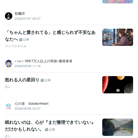
郁爾佯
2026/07/07 09:27
「ちゃんと愛されてる」と感じられず不安なあ
なたへ
記事
ライフスタイル
ハル✨18年7万人以上の実績×書籍著者
2026/05/08 11:16
怒れる人の星回り
記事
占い
心の泉 SolutionHeart
2026/08/06 02:07
眠れないのは、心が『まだ整理できていない』
だけかもしれない。
記事
占い