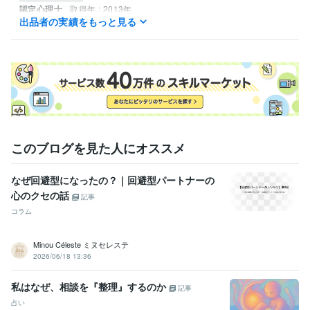
認定心理士
取得年 : 2013年
出品者の実績をもっと見る
診療放射線技師
取得年 : 1990年
衛生工学衛生管理者
取得年 : 2023年
衛生管理者
取得年 : 2023年
放射線取扱主任者
取得年 : 1992年
ガンマ線透過写真撮影作業主任者
取得年 : 2023年
エックス線作業主任者
取得年 : 2023年
乙種危険物取扱者
取得年 : 2023年
消防設備士（乙種）
取得年 : 2024年
作業環境測定士
取得年 : 2023年
このブログを見た人にオススメ
日商簿記検定3級
取得年 : 1986年
得意分野
なぜ回避型になったの？｜回避型パートナーの
悩み相談・カウンセリング
心理相談　人生相談
心のクセの話
記事
健康
心理
人生
相談
コラム
Minou Céleste ミヌセレステ
2026/06/18 13:36
私はなぜ、相談を『整理』するのか
記事
占い