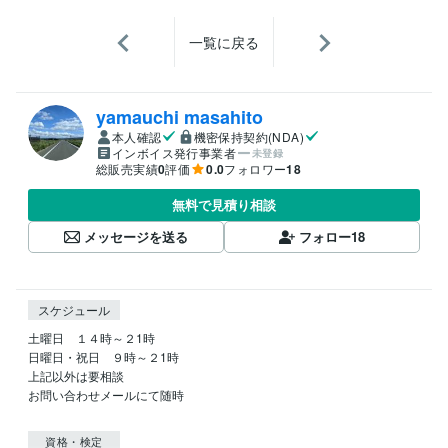
一覧に戻る
yamauchi masahito
本人確認
機密保持契約(NDA)
インボイス発行事業者
未登録
総販売実績
0
評価
0.0
フォロワー
18
無料で見積り相談
メッセージを送る
フォロー
18
スケジュール
土曜日　１４時～２1時

日曜日・祝日　９時～２1時

上記以外は要相談

お問い合わせメールにて随時

資格・検定