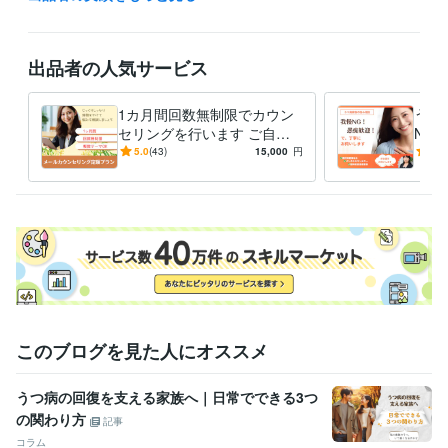
資格・検定
精神保健福祉士
取得年 : 2017年
上級心理カウンセラー
取得年 : 2020年
出品者の人気サービス
得意分野
悩み相談・カウンセリング
メールカウンセリング
精神障害者家族の
1カ月間回数無制限でカウン
うつ
ご相談
セリングを行います ご自身
NG
カウンセリング
のお悩み・家族のうつ病・自
保健
5.0
(43)
15,000
円
5.0
悩み相談・カウンセリング
うつ病家族の心理支援
己肯定感を高めたい、など
者に
家族支援
このブログを見た人にオススメ
うつ病の回復を支える家族へ｜日常でできる3つ
の関わり方
記事
コラム