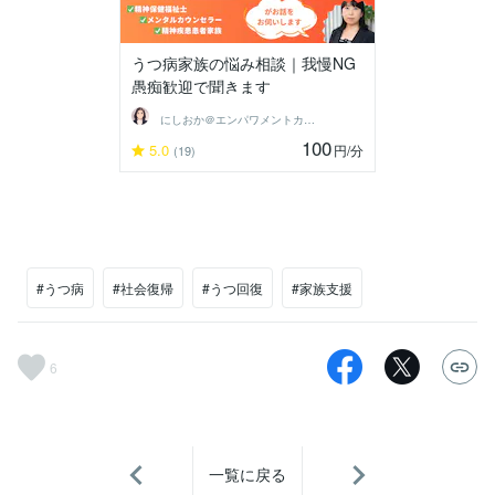
うつ病家族の悩み相談｜我慢NG
愚痴歓迎で聞きます
にしおか＠エンパワメントカウンセラー
100
5.0
円
/分
(19)
#うつ病
#社会復帰
#うつ回復
#家族支援
6
一覧に戻る