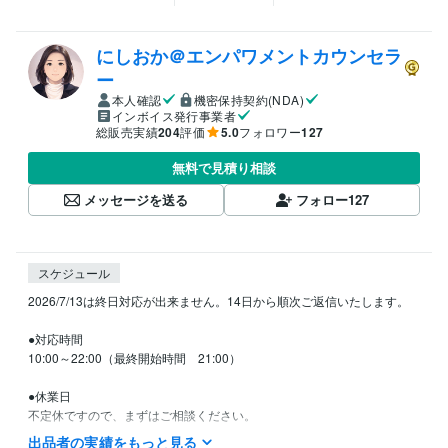
にしおか＠エンパワメントカウンセラ
ー
本人確認
機密保持契約(NDA)
インボイス発行事業者
総販売実績
204
評価
5.0
フォロワー
127
無料で見積り相談
メッセージを送る
フォロー
127
スケジュール
2026/7/13は終日対応が出来ません。14日から順次ご返信いたします。

●対応時間

10:00～22:00（最終開始時間　21:00）

●休業日

不定休ですので、まずはご相談ください。

出品者の実績をもっと見る