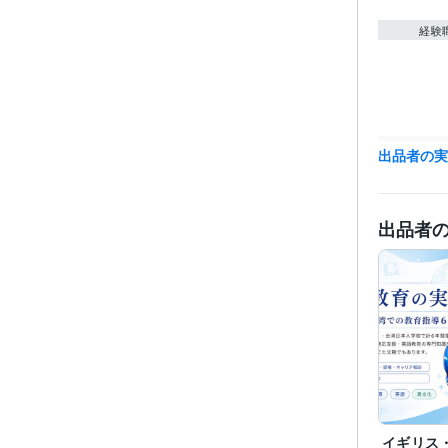
経験
職
出品者の
受賞
資格・
出品者
得意
語学
イギリス