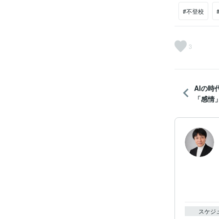
#不登校
3
AIの
「感情
スケジ