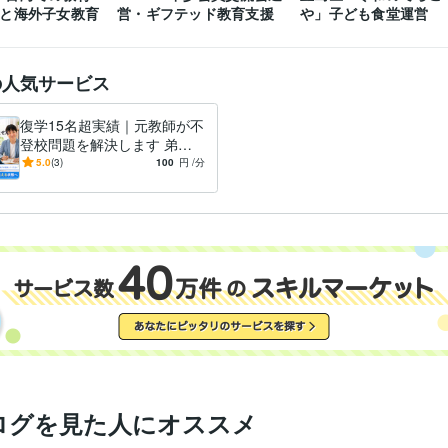
間と海外子女教育
営・ギフテッド教育支援
や」子ども食堂運営
の人気サービス
復学15名超実績｜元教師が不
登校問題を解決します 弟が
元不登校！不登校対応経験者
5.0
(3)
100
円
/分
が本音で寄り添います
ログを見た人にオススメ