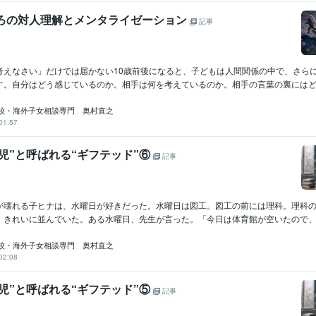
ごろの対人理解とメンタライゼーション
記事
考えなさい」だけでは届かない10歳前後になると、子どもは人間関係の中で、さら
す。自分はどう感じているのか。相手は何を考えているのか。相手の言葉の裏にはどんな
校・海外子女相談専門 奥村直之
01:57
児”と呼ばれる“ギフテッド”⑥
記事
が壊れる子ヒナは、水曜日が好きだった。水曜日は図工。図工の前には理科。理科
、きれいに並んでいた。ある水曜日、先生が言った。「今日は体育館が空いたので、図
校・海外子女相談専門 奥村直之
02:08
児”と呼ばれる“ギフテッド”⑤
記事