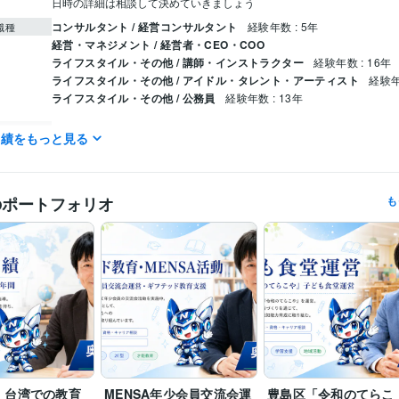
日時の詳細は相談して決めていきましょう
コンサルタント / 経営コンサルタント
経験年数 : 5年
職種
経営・マネジメント / 経営者・CEO・COO
ライフスタイル・その他 / 講師・インストラクター
経験年数 : 16年
ライフスタイル・その他 / アイドル・タレント・アーティスト
経験年
ライフスタイル・その他 / 公務員
経験年数 : 13年
NEXUS Group
2026年3月 ~ 現在
歴
実績をもっと見る
知能開発教育論
歴
実用英語技能検定準1級
取得年 : 2023年
検定
のポートフォリオ
も
学習指導・資格・キャリア相談
不登校支援・発達障害・海外子女・
分野
教育・子育て
英語
ビジネスレベル
力
中国語
日常会話レベル
・台湾での教育
MENSA年少会員交流会運
豊島区「令和のてらこ