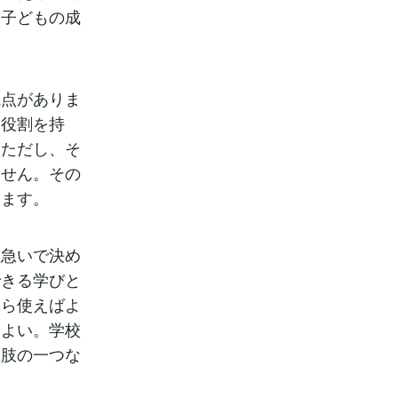
は子どもの成
視点がありま
、役割を持
。ただし、そ
ません。その
きます。
を急いで決め
できる学びと
なら使えばよ
もよい。学校
択肢の一つな