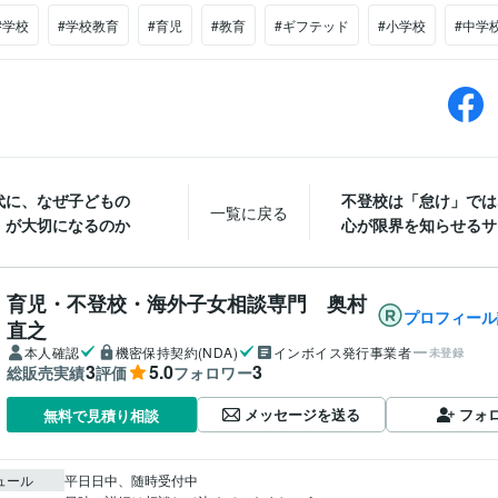
#学校
#学校教育
#育児
#教育
#ギフテッド
#小学校
#中学
時代に、なぜ子どもの
不登校は「怠け」では
一覧に戻る
」が大切になるのか
心が限界を知らせるサイ
育児・不登校・海外子女相談専門 奥村
プロフィール
直之
本人確認
機密保持契約(NDA)
インボイス発行事業者
未登録
3
5.0
3
総販売実績
評価
フォロワー
メッセージを送る
フォ
無料で見積り相談
ュール
平日日中、随時受付中
