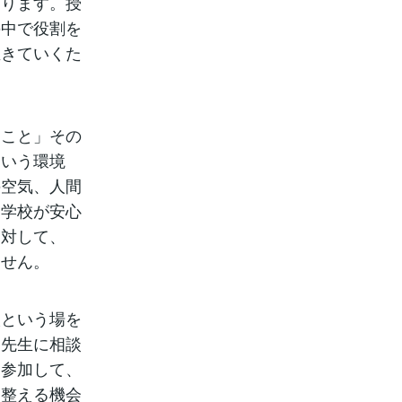
あります。授
の中で役割を
生きていくた
くこと」その
という環境
の空気、人間
、学校が安心
に対して、
ません。
校という場を
。先生に相談
け参加して、
を整える機会