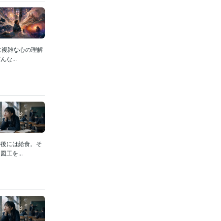
に複雑な心の理解
...
の後には給食。そ
工を...