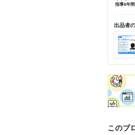
指導6年
出品者
このブ