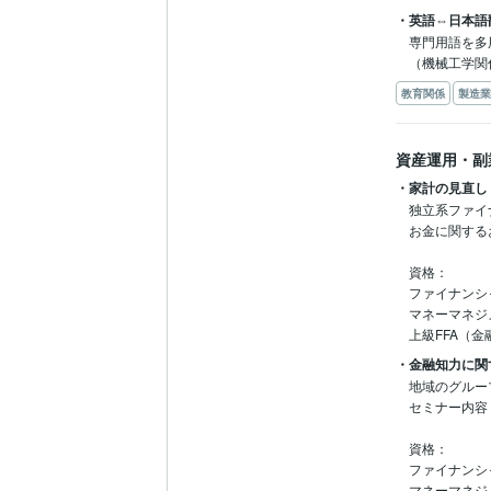
・英語⇔日本語
専門用語を多
（機械工学関
教育関係
製造業
資産運用・副
・家計の見直し
独立系ファイ
お金に関する
資格：

ファイナンシ
マネーマネジ
上級FFA（
・金融知力に関
地域のグルー
セミナー内容
資格：

ファイナンシ
マネーマネジ