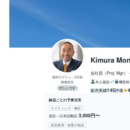
Kimura Mon
会社員（Proj. Mg
最終ログイン：
2日前
本人確認
機密保
稼働状況
忙しいです
145
4
販売実績
評価
納品ごとの予算目安
ライティング・翻訳
3,000円〜
英語⇔日本語翻訳
資産運用・副業の相談