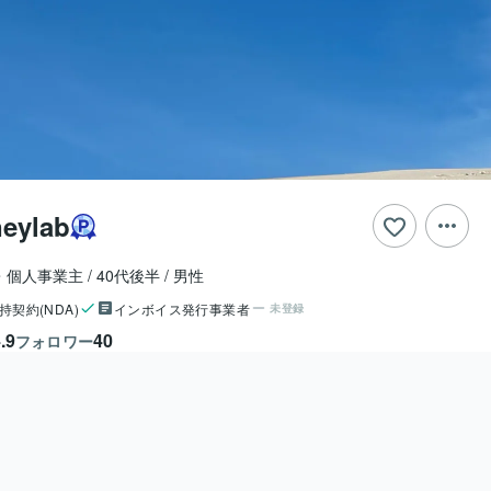
eylab
r）・個人事業主
40代後半
男性
持契約(NDA)
インボイス発行事業者
未登録
.9
40
フォロワー