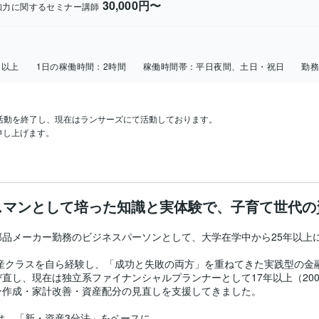
30,000円〜
知力に関するセミナー講師
日以上
1日の稼働時間：
2時間
稼働時間帯：
平日夜間、土日・祝日
勤
の活動を終了し、現在はランサーズにて活動しております。

申し上げます。
スマンとして培った知識と実体験で、子育て世代の
品メーカー勤務のビジネスパーソンとして、大学在学中から25年以上
産クラスを自ら経験し、「成功と失敗の両方」を重ねてきた実践型の金融
直し、現在は独立系ファイナンシャルプランナーとして17年以上（20
作成・家計改善・資産配分の見直しを支援してきました。

は、「新・資産3分法」をベースに、
