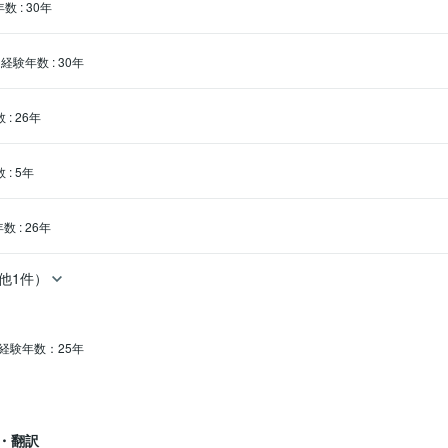
年数
:
30年
経験年数
:
30年
数
:
26年
数
:
5年
年数
:
26年
他1件）
経験年数：25年
・翻訳