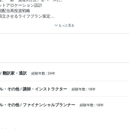
ットアロケーション設計

配当再投資戦略

両立させるライフプラン策定

化したお金の教育と実践支援を行っています。

もっと見る
」

続けられるお金の戦略」を構築できることが強みです。

てきた当事者として、机上の空論ではない現実的なアドバイスを大切に
/
翻訳家・通訳
経験年数
:
24年
本当に良かった！」と思っていただける支援を使命としています。

ル・その他
/
講師・インストラクター
経験年数
:
18年
造化・再現性」を重視する分野として、以下のサービスにも対応してい
ル・その他
/
ファイナンシャルプランナー
経験年数
:
18年
ジネス文書・契約関連・技術系文章等について、意味だけでなく背景や
。
