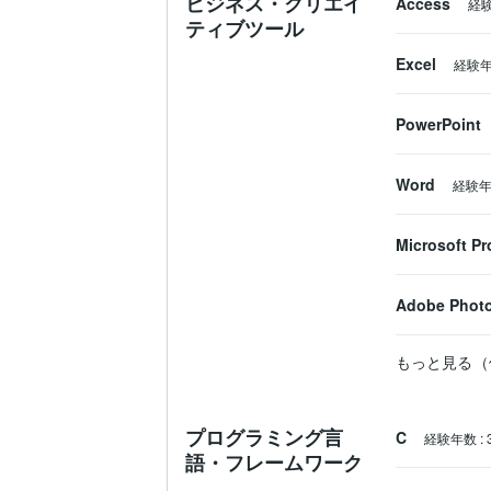
ビジネス・クリエイ
Access
経
数学的思考力・構造化能力を活かし、数
ティブツール
築を必要とする分野のサポートを行って
Excel
経験
PowerPoint
Word
経験
Microsoft Pr
Adobe Phot
もっと見る（
プログラミング言
C
経験年数
:
語・フレームワーク