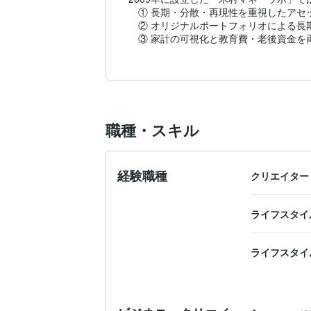
　① 長期・分散・再現性を重視したアセ
　② オリジナルポートフォリオによる長期
　③ 家計の可視化と教育費・老後資金を
を中心に、子育て世代（20〜50代）に特
特に、

　「毎月の生活費で手一杯」

　「教育費と老後資金の両立に不安がある
　「投資を始めたいが失敗が怖い」

職種・スキル
といったお悩みに対し、数字と仕組みで「
愛知県在住、2人の息子の父親。

自身も家庭・仕事・資産形成を同時に進め
経験職種
クリエイター
10年後、20年後に「あの時に相談して
【他分野のサービス】

ライフスタイ
なお、資産形成支援と同様に「正確さ・構
1．日英翻訳・校正

ライフスタイ
海外現地法人での実務経験を活かし、ビ
語/日本語への翻訳・校正に対応しています
2．高等数学・論理思考コンサルティング
