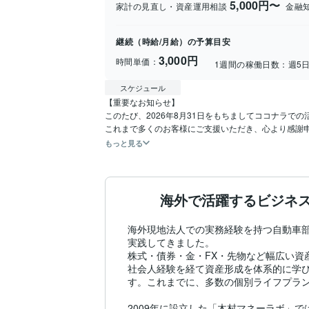
5,000円〜
家計の見直し・資産運用相談
金融
継続（時給/月給）の予算目安
3,000円
時間単価：
1週間の稼働日数：
週5
スケジュール
【重要なお知らせ】

このたび、2026年8月31日をもちましてココナラで
これまで多くのお客様にご支援いただき、心より感謝
もっと見る
海外で活躍するビジネ
海外現地法人での実務経験を持つ自動車部
実践してきました。

株式・債券・金・FX・先物など幅広い資
社会人経験を経て資産形成を体系的に学び
す。これまでに、多数の個別ライフプラン
2009年に設立した「木村マネーラボ」で