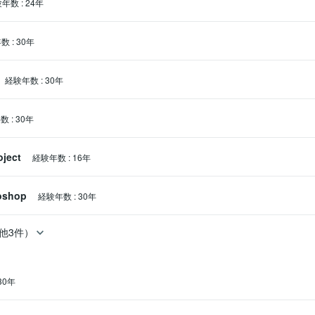
験年数
:
24年
式・理論の理解支援、技術資料の整理、複雑な内容を第三者に説明でき
います。
年数
:
30年
経験年数
:
30年
年数
:
30年
oject
経験年数
:
16年
oshop
経験年数
:
30年
他3件）
30年