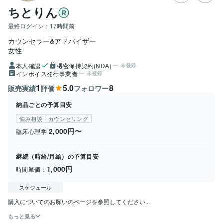
ちとりん
最終ログイン：
17時間前
カウンセラー&アドバイザー
女性
本人確認
機密保持契約(NDA)
未登録
インボイス発行事業者
未登録
1
5.0
8
販売実績
評価
フォロワー
納品ごとの予算目安
悩み相談・カウンセリング
2,000円〜
臨床心理学
継続（時給/月給）の予算目安
1,000円
時間単価：
スケジュール
購入についてのお願いのページを参照してください...
もっと見る