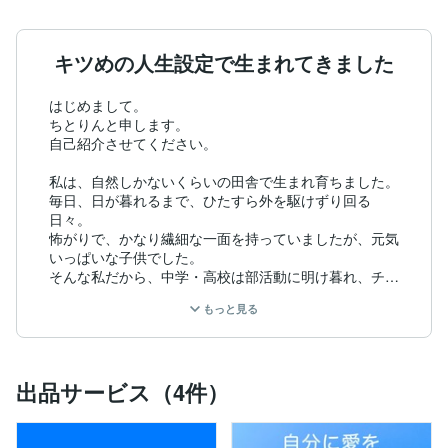
キツめの人生設定で生まれてきました
はじめまして。

ちとりんと申します。

自己紹介させてください。

私は、自然しかないくらいの田舎で生まれ育ちました。

毎日、日が暮れるまで、ひたすら外を駆けずり回る
日々。

怖がりで、かなり繊細な一面を持っていましたが、元気
いっぱいな子供でした。

そんな私だから、中学・高校は部活動に明け暮れ、チー
ムプレイやスポーツマンシップに基づくガッツ('ω')ノは
もっと見る
身に付きました。

初めての仕事は広告代理店の営業。

ハード、の一言です。半年で企画部に異動になりました
が、今考えると昭和を地で行く会社。

出品サービス（4件）
自分を知るいいきっかけになりました。

結婚してからは主人の異動で、大都会へ引越。

慣れない土地で一人子育て。主人は仕事でほぼいない。

よくあるシチュエーションです。子供のかわいさだけが