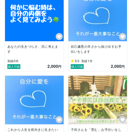
支えでした。

私は、パートしながら娘ふたり育て上げ、

ふたりが、自分の面倒を自分で見ることができるように
なったころ、

主人とお別れしました。

そして現在に至ります。

楽なことはなかったし、辛いことの方が多かったけれ
ど、

あなたの生きづらさ、共に考えま
自己嫌悪の辛さから抜け出すお手
今となっては貴重な日々。

す
伝いをします
決して無駄に苦労したと思いたくありません。

そして判明した、自分はアダルトチルドレンだったとい
0
5.0
1
実績
件
実績
件
2,000
2,000
うこと。

円
円
購入可能
購入可能
心理学の学びで確信しました。

本当に生きづらい日々を生きていました。

自分はそれが普通だと思って生きていたけれど、もっと
自由に、もっと自分らしく生きていいんだと知ったんで
す。人生って楽しんでいいんですね。

私のこの学びを、あなたの悩みや辛さに活かしてもらい
たいのです。

私が役に立てれば嬉しいです。

あなたが少しでも楽になるよう、応援します。

これから人生を前向きに生きたい
子供さんを「育む」お手伝いをし