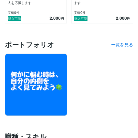
お待ちしております。

人を応援します
ます
0
0
実績
件
実績
件
2,000
2,000
円
円
購入可能
購入可能
ポートフォリオ
一覧を見る
職種・スキル