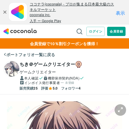
会員登録で10％割引クーポンを獲得！
ポートフォリオ一覧に戻る
ちき＠ゲームクリエイター
ゲームクリエイター
本人確認
機密保持契約(NDA)
インボイス発行事業者
未登録
販売実績
25
評価
5.0
フォロワー
4