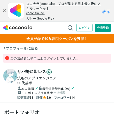
会員登録で10％割引クーポンを獲得！
プロフィールに戻る
この出品者は半年以上ログインしていません。
サバ缶＠即レス
渋谷のアプリエンジニア
20代後半
本人確認
機密保持契約(NDA)
インボイス発行事業者
未登録
販売実績
63
評価
5.0
フォロワー
114
ポートフォリオ