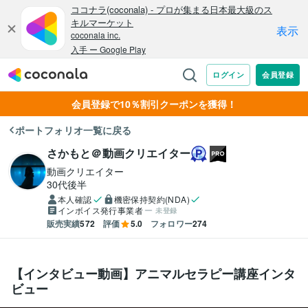
会員登録で10％割引クーポンを獲得！
ポートフォリオ一覧に戻る
さかもと＠動画クリエイター
動画クリエイター
30代後半
本人確認
機密保持契約(NDA)
インボイス発行事業者
未登録
販売実績
572
評価
5.0
フォロワー
274
【インタビュー動画】アニマルセラピー講座インタ
ビュー