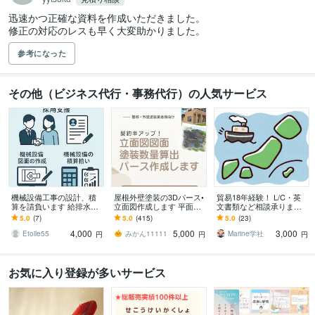
迅速かつ正確な資料を作成いただきました。

修正の対応のレスも早く大変助かりました。
参考になった
その他（ビジネス代行・事務代行）の人気サービス
機械設備工事の設計、積
屋根外壁塗装の3Dパース•
貿易18年経験！ L/C・英
算を請負います 給排水、
立面図作成します 平面図
文書類など相談承ります
空調設備の設計や積算業
から！パース作成、建築
～初めてでも安心、輸出
5.0
(7)
5.0
(415)
5.0
(23)
務を請負います
数量算出！6点セット
現場で培った知識で全般
4,000
5,000
3,000
サポート～
Etoile55
みかん11111
Marine学社
円
円
円
お気に入り登録が多いサービス