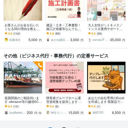
お客さんがお金を払いた
建設・土木・工事書類！
大人女性が＼トキメク／
くなる55の理由を教えま
施工計画書等なんでもし
インスタ運用サポートま
す 『自分がどうすれば人
ます 【総販売200件】・
す 【プラチナ認定】編集
4.8
(142)
4.9
(85)
5.0
(36)
の役にたてるのかわから
施工計画書・竣工書類・
可能なテンプレもプレゼ
5,000
3,000
35,000
ない』ときに
事務・雑務など！
ント★
佐藤道在
あかね建設 AKANEoffice
canvaLP ･ HP┊︎mimo39
円
円
円
その他（ビジネス代行・事務代行）の定番サービス
貿易関係のご相談伺いま
障害者グループホーム運
あなたの会社専用のExcel
す ※Amazon等の越境ECで
営規程集を提供します 令
を作成します 既製品では
はなく通常の輸出入のみ
和8年対応！行政対応に必
合わない。だから“あなた
5.0
(10)
5.0
(9)
5.0
(1)
です。
須の規程雛形を一括提供
の会社専用”を作ります。
200
15,000
6,500
JoyMarket29
神谷 仁｜福祉GH経営の現場コンサル
WATOFI
円
/分
円
円