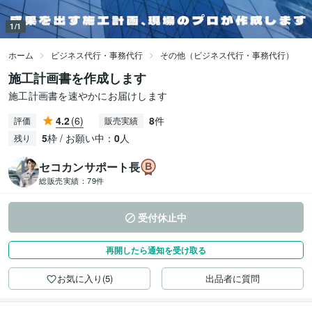
1/1
ホーム
ビジネス代行・事務代行
その他（ビジネス代行・事務代行）
施工計画書を作成します
施工計画書を速やかにお届けします
4.2
(6)
8
件
評価
販売実績
5
枠 / お願い中：
0
人
残り
セコカンサポート長
総販売実績：
79件
受付休止中
再開したら通知を受け取る
お気に入り(5)
出品者に質問