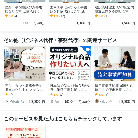
提案・事前相談の方専用
土木工事に関する工事書
建設業経理士1級の記述問
になります ご購入前に業
類を作成代行します 施工
題過去問を添削します 建
務内容の摺合せを行いま
計画書・安全書類・竣工
設業経理士1級の記述問題
5.0
(4)
4.9
(17)
5.0
(1)
す
図書など
を分かりやすく添削しま
1,000
30,000
3,500
す
円
/60分
円
円
その他（ビジネス代行・事務代行）の関連サービス
アシスタント業務全般を
日本語でOKの中国OEM代
特定事業所加算 届出から
担当いたします スケジュ
行｜優良工場を探します
運用まで伴走支援します
ール調整/管理・連絡取
初心者歓迎！商品開発に
特定事業所加算取得で収
-
(4)
5.0
(2)
5.0
(1)
次・データ処理・コーデ
信頼できる中国工場探し
益アップ！届出から運用
60,000
50,000
50,000
ィング等
をお手伝いします
まで徹底サポート
Private Assistant
Amazon売上改善コンサル Tracy
kaigo_全力サポート
円
円
/60分
円
このサービスを見た人はこちらもチェックしています