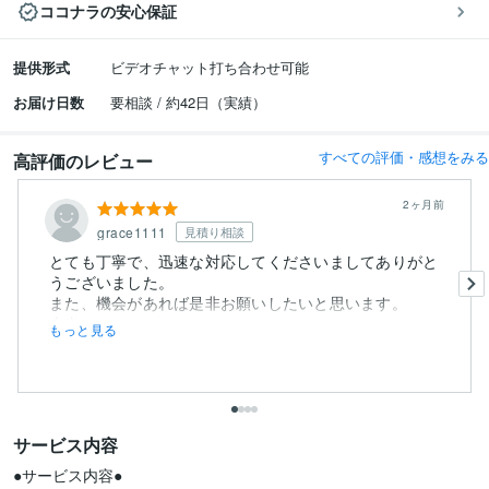
ココナラの安心保証
提供形式
ビデオチャット打ち合わせ可能
お届け日数
要相談 / 約42日（実績）
すべての評価・感想をみる
高評価のレビュー
2ヶ月前
grace1111
見積り相談
とても丁寧で、迅速な対応してくださいましてありがと
うございました。
また、機会があれば是非お願いしたいと思います。
本当...
もっと見る
サービス内容
●サービス内容●
