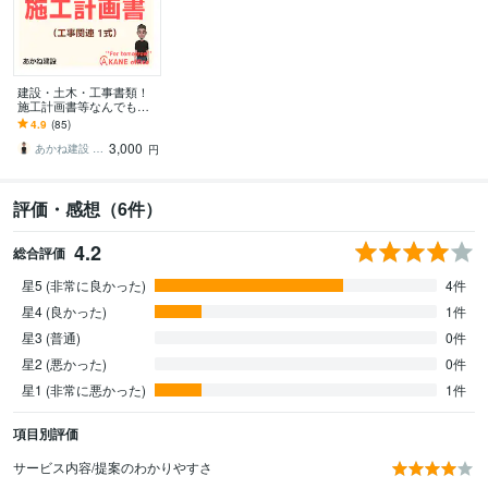
建設・土木・工事書類！
施工計画書等なんでもし
ます 【総販売200件】・
4.9
(85)
施工計画書・竣工書類・
3,000
事務・雑務など！
あかね建設 AKANEoffice
円
評価・感想（6件）
4.2
総合評価
星5 (非常に良かった)
4件
星4 (良かった)
1件
星3 (普通)
0件
星2 (悪かった)
0件
星1 (非常に悪かった)
1件
項目別評価
サービス内容/提案のわかりやすさ