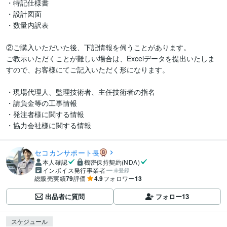
・特記仕様書

・設計図面

・数量内訳表

②ご購入いただいた後、下記情報を伺うことがあります。

ご教示いただくことが難しい場合は、Excelデータを提出いたしま
すので、お客様にてご記入いただく形になります。

・現場代理人、監理技術者、主任技術者の指名

・請負金等の工事情報

・発注者様に関する情報

・協力会社様に関する情報
セコカンサポート長
本人確認
機密保持契約(NDA)
インボイス発行事業者
未登録
総販売実績
79
評価
4.9
フォロワー
13
出品者に質問
フォロー
13
スケジュール