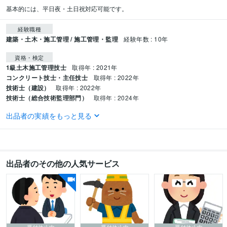
基本的には、平日夜・土日祝対応可能です。
経験職種
建築・土木・施工管理 / 施工管理・監理
経験年数 : 10年
資格・検定
1級土木施工管理技士
取得年 : 2021年
コンクリート技士・主任技士
取得年 : 2022年
技術士（建設）
取得年 : 2022年
技術士（総合技術監理部門）
取得年 : 2024年
出品者の実績をもっと見る
得意分野
学習指導・資格・キャリア相談
一級土木施工管理技師　2次試験
建設系
受験
施工管理
車
勉強
語学力
出品者のその他の人気サービス
英語
ビジネスレベル
受付休止中
受付休止中
受付休止中