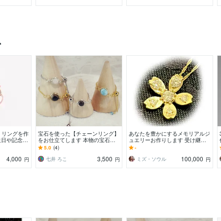
ス
・リングを作
宝石を使った【チェーンリング】
あなたを豊かにするメモリアルジ
生日や記念日
をお仕立てします 本物の宝石で
ュエリーお作りします 受け継が
もおすすめ
【オーダーメイド】のジュエリー
れたジュエリーをあなたの人生が
5.0
(4)
-
リングを作製します
輝くエシカルデザインに
4,000
3,500
100,000
七井 ろこ
ミズ・ソウル
円
円
円