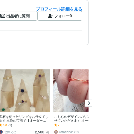
プロフィール詳細を見る
出品者に質問
フォロー
0
宝石を使ったリングをお仕立てし
こちらのデザインのリング作成さ
ジュエリー。ア
ます 本物の宝石で【オーダーメ
せていただきます オーダーメイ
いたします 【
イド】のジュエリーリングを作製
ドリング 丁寧に作成させていた
自分だけのジュ
5.0
(1)
-
5.0
(5)
します
だきます。
2,500
500
七井 ろこ
kotadono1209
METEOR__
円
円