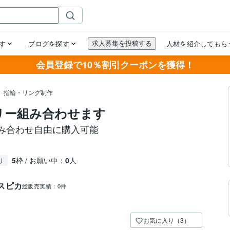
会員登録で10％割引クーポンを獲得！
指輪・リング制作
エリー組み合わせます
組み合わせ自由に購入可能
5
枠 / お願い中：
0
人
り
スピカ
総販売実績：
0件
お気に入り（3）