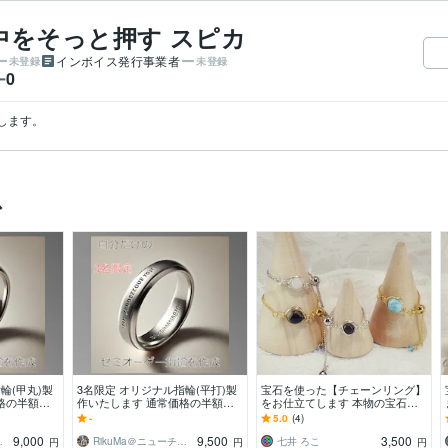
中をそっと押す スピカ
インボイス発行事業者
未登録
未登録
0
ー
致します。
ス
輪(甲丸)製
3名限定 オリジナル指輪(平打)製
宝石を使った【チェーンリング】
格の半額以
作いたします 通常価格の半額以
をお仕立てします 本物の宝石で
実績を作らせ
下にいたしました！実績を作らせ
【オーダーメイド】のジュエリー
-
5.0
(4)
てください！
リングを作製します
9,000
9,500
3,500
テクノロジー
RikuMa＠ニューチャーテクノロジー
七井 ろこ
円
円
円