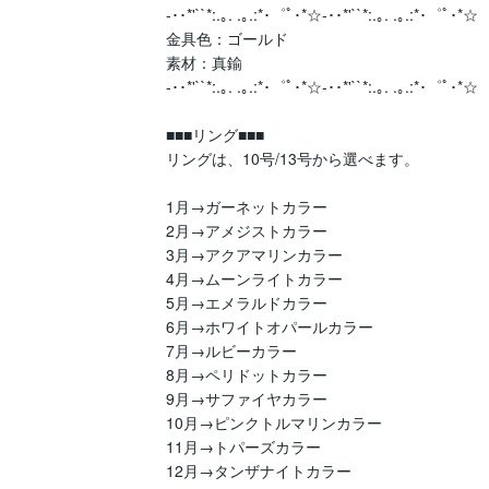
-･･*'``*:.｡. .｡.:*･゜ﾟ･*☆-･･*'``*:.｡. .｡.:*･゜ﾟ･*☆

金具色：ゴールド

素材：真鍮

-･･*'``*:.｡. .｡.:*･゜ﾟ･*☆-･･*'``*:.｡. .｡.:*･゜ﾟ･*☆

■■■リング■■■

リングは、10号/13号から選べます。

1月→ガーネットカラー

2月→アメジストカラー

3月→アクアマリンカラー

4月→ムーンライトカラー

5月→エメラルドカラー

6月→ホワイトオパールカラー

7月→ルビーカラー

8月→ペリドットカラー

9月→サファイヤカラー

10月→ピンクトルマリンカラー

11月→トパーズカラー

12月→タンザナイトカラー
