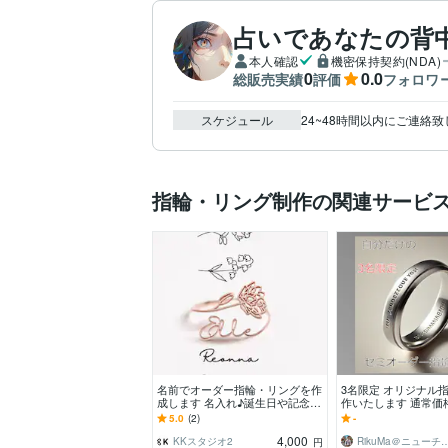
占いであなたの背
本人確認
機密保持契約(NDA)
0
0.0
総販売実績
評価
フォロワ
スケジュール
24~48時間以内にご連絡
指輪・リング制作の関連サービ
名前でオーダー指輪・リングを作
3名限定 オリジナル指
成します 名入れ♪誕生日や記念日
作いたします 通常価
などのプレゼントにもおすすめ
下にいたしました！
5.0
(2)
-
てください！
4,000
KKスタジオ2
RikuMa＠ニューチャー
円