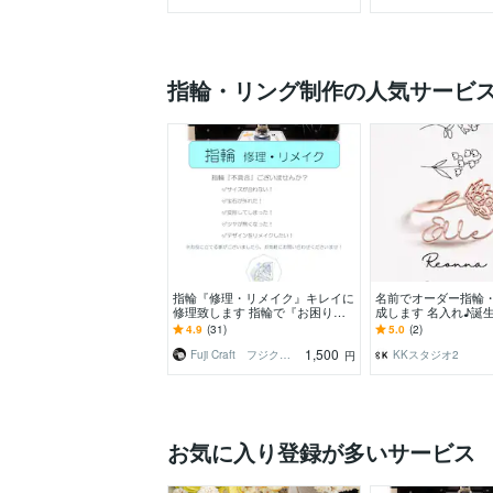
指輪・リング制作の人気サービ
指輪『修理・リメイク』キレイに
名前でオーダー指輪
修理致します 指輪で『お困り
成します 名入れ♪誕
事』ございませんか？ ※業歴30
などのプレゼントに
4.9
(31)
5.0
(2)
年
1,500
Fuji Craft フジクラフト
KKスタジオ2
円
お気に入り登録が多いサービス