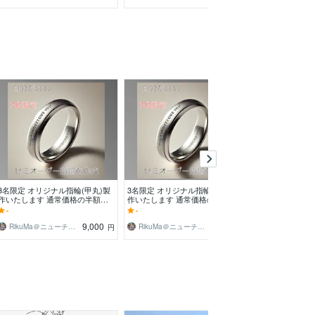
3名限定 オリジナル指輪(甲丸)製
3名限定 オリジナル指輪(平打)製
セミオーダー 
作いたします 通常価格の半額以
作いたします 通常価格の半額以
(甲丸)製作いた
下にいたしました！実績を作らせ
下にいたしました！実績を作らせ
に文字を入れら
-
-
-
てください！
てください！
9,000
9,500
RikuMa＠ニューチャーテクノロジー
RikuMa＠ニューチャーテクノロジー
円
円