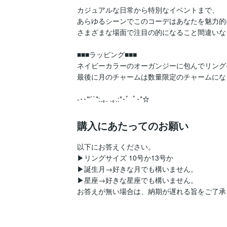
カジュアルな日常から特別なイベントまで、

あらゆるシーンでこのコーデはあなたを魅力的
さまざまな場面で注目の的になること間違いな
■■■ラッピング■■■

ネイビーカラーのオーガンジーに包んでリング
最後に月のチャームは数量限定のチャームにな
-･･*'``*:.｡. .｡.:*･゜ﾟ･*☆
購入にあたってのお願い
以下にお答えください。

▶リングサイズ 10号か13号か

▶誕生月→好きな月でも構いません。

▶星座→好きな星座でも構いません。

お答えが無い場合は、納期が遅れる旨をご了承