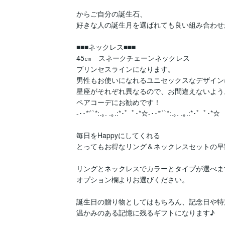
からご自分の誕生石、

好きな人の誕生月を選ばれても良い組み合わせ
■■■ネックレス■■■

45㎝　スネークチェーンネックレス

プリンセスラインになります。

男性もお使いになれるユニセックスなデザイン
星座がそれぞれ異なるので、お間違えないよう。
ペアコーデにお勧めです！

-･･*'``*:.｡. .｡.:*･゜ﾟ･*☆-･･*'``*:.｡. .｡.:*･゜ﾟ･*☆

毎日をHappyにしてくれる

とってもお得なリング＆ネックレスセットの早割
リングとネックレスでカラーとタイプが選べます
オプション欄よりお選びください。

誕生日の贈り物としてはもちろん、記念日や特
温かみのある記憶に残るギフトになります♪
