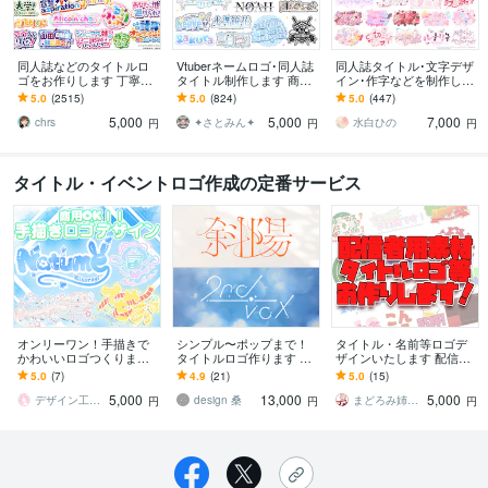
同人誌などのタイトルロ
Vtuberネームロゴ･同人誌
同人誌タイトル･文字デザ
ゴをお作りします 丁寧な
タイトル制作します 商用
イン･作字などを制作しま
対応、豊富なテイスト、
利用可！R18作品使用O
す 現役デザイナーにタイ
5.0
(2515)
5.0
(824)
5.0
(447)
スピード納品を心がけて
K！読みやすいロゴデザイ
トルロゴ・ネームロゴを
5,000
5,000
7,000
います！
ンします
お任せください
chrs
✦さとみん✦
水白ひの
円
円
円
タイトル・イベントロゴ作成の定番サービス
オンリーワン！手描きで
シンプル〜ポップまで！
タイトル・名前等ロゴデ
かわいいロゴつくります 4
タイトルロゴ作ります 同
ザインいたします 配信素
K対応！パーツ分け可！！
人活動・イベント・販促
材・ゲームや同人誌ロ
5.0
(7)
4.9
(21)
5.0
(15)
◎困った時のお急ぎプラ
キャンペーンで活躍する
ゴ・何でもご相談くださ
5,000
13,000
5,000
ンあります！
目を引くロゴ
い！
デザイン工房あねいぬ＠映える画像編集
design 桑
まどろみ姉さん
円
円
円