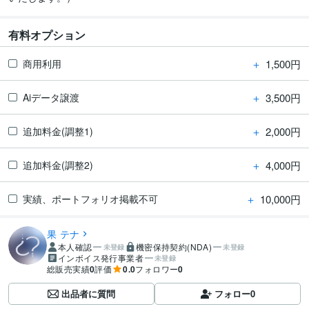
有料オプション
＋
1,500円
商用利用
＋
3,500円
Aiデータ譲渡
＋
2,000円
追加料金(調整1)
＋
4,000円
追加料金(調整2)
＋
10,000円
実績、ポートフォリオ掲載不可
果 テナ
本人確認
機密保持契約(NDA)
未登録
未登録
インボイス発行事業者
未登録
総販売実績
0
評価
0.0
フォロワー
0
出品者に質問
フォロー
0