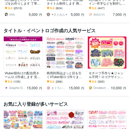
ゴをお作りします 丁寧な
タイトル制作します 商用
イン･作字などを制作しま
対応、豊富なテイスト、
利用可！R18作品使用O
す 現役デザイナーにタイ
5.0
(2515)
5.0
(824)
5.0
(447)
スピード納品を心がけて
K！読みやすいロゴデザイ
トルロゴ・ネームロゴを
5,000
5,000
7,000
います！
ンします
お任せください
chrs
✦さとみん✦
水白ひの
円
円
円
タイトル・イベントロゴ作成の人気サービス
Vtuber様向けの配信用ネ
商用利用込ぱっと目を引
モチーフ手作り★ジャン
ームロゴ作成します 見や
くVTuber様ロゴ作ります
ル不問！ロゴデザインし
すい！あなたらしさ全開
お得なセット割有り￤初
ます アイドル/ゲーム/楽
5.0
(135)
5.0
(286)
5.0
(365)
のロゴで他の配信者に差
めての依頼でも安心￤配
曲/TV番組/YouTube/ネー
15,000
15,000
10,000
をつけよう！
信画面も制作可能
ムロゴ
Graphic Design_Grape
まぐろいちご
Oncidium room
円
円
円
お気に入り登録が多いサービス