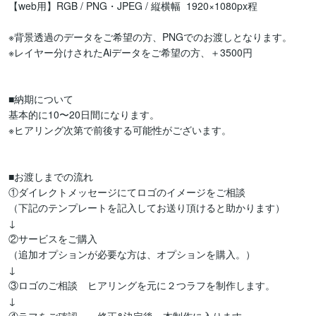
【web用】RGB / PNG・JPEG / 縦横幅  1920×1080px程　

※背景透過のデータをご希望の方、PNGでのお渡しとなります。

※レイヤー分けされたAiデータをご希望の方、＋3500円

■納期について

基本的に10〜20日間になります。

※ヒアリング次第で前後する可能性がございます。

■お渡しまでの流れ

①ダイレクトメッセージにてロゴのイメージをご相談

（下記のテンプレートを記入してお送り頂けると助かります）

↓

②サービスをご購入

（追加オプションが必要な方は、オプションを購入。）

↓

③ロゴのご相談　ヒアリングを元に２つラフを制作します。

↓
