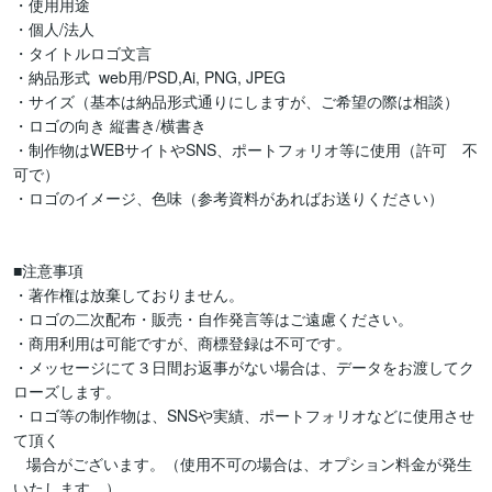
・使用用途

・個人/法人　

・タイトルロゴ文言

・納品形式  web用/PSD,Ai, PNG, JPEG  

・サイズ（基本は納品形式通りにしますが、ご希望の際は相談）

・ロゴの向き 縦書き/横書き

・制作物はWEBサイトやSNS、ポートフォリオ等に使用（許可　不
可で）

・ロゴのイメージ、色味（参考資料があればお送りください）

■注意事項

・著作権は放棄しておりません。

・ロゴの二次配布・販売・自作発言等はご遠慮ください。

・商用利用は可能ですが、商標登録は不可です。

・メッセージにて３日間お返事がない場合は、データをお渡してク
ローズします。

・ロゴ等の制作物は、SNSや実績、ポートフォリオなどに使用させ
て頂く

   場合がございます。（使用不可の場合は、オプション料金が発生