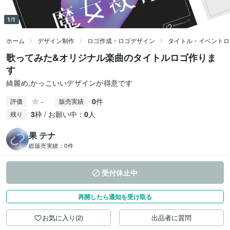
1/1
ホーム
デザイン制作
ロゴ作成・ロゴデザイン
タイトル・イベントロ
歌ってみた&オリジナル楽曲のタイトルロゴ作りま
す
綺麗め,かっこいいデザインが得意です
-
0
件
評価
販売実績
3
枠 / お願い中：
0
人
残り
果 テナ
総販売実績：
0件
受付休止中
再開したら通知を受け取る
お気に入り(2)
出品者に質問