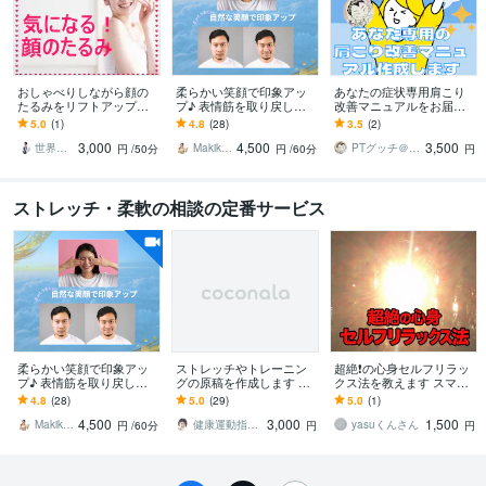
おしゃべりしながら顔の
柔らかい笑顔で印象アッ
あなたの症状専用肩こり
たるみをリフトアップで
プ♪ 表情筋を取り戻しま
改善マニュアルをお届け
きます 50歳からのお顔の
す 明るい印象、好感度ア
します 1日5～10分のスト
5.0
(1)
4.8
(28)
3.5
(2)
トラブルも修復可能！高
ップで素敵な毎日を♪
レッチで肩こり・五十肩
3,000
4,500
3,500
い美容液は無し♪
の痛みのお悩み解決
世界一元気な60歳♪ 藤野もえ
Makiko Natsukawa
PTグッチ＠道産子肩こりコンサルタント
円
/50分
円
/60分
円
ストレッチ・柔軟の相談の定番サービス
柔らかい笑顔で印象アッ
ストレッチやトレーニン
超絶❗️の心身セルフリラッ
プ♪ 表情筋を取り戻しま
グの原稿を作成します 会
クス法を教えます スマフ
す 明るい印象、好感度ア
報誌・広報用の記事でお
ォ首、不眠、身体の疲
4.8
(28)
5.0
(29)
5.0
(1)
ップで素敵な毎日を♪
困りの方に
れ、寝起きのだるさに最
4,500
3,000
1,500
適‼️
Makiko Natsukawa
健康運動指導士 あき
yasuくんさん
円
/60分
円
円