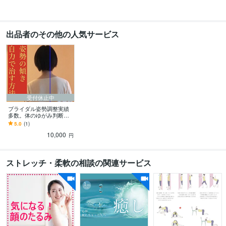
出品者のその他の人気サービス
受付休止中
ブライダル姿勢調整実績
多数。体のゆがみ判断し
ます 人気整体師が個別に
5.0
(1)
自宅で出来るゆがみの修
10,000
正方法を作成します。
円
ストレッチ・柔軟の相談の関連サービス