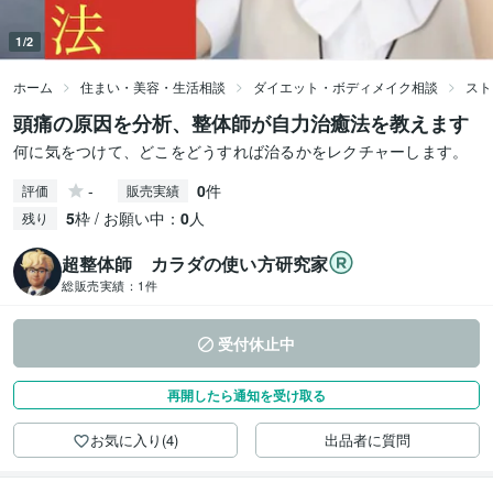
1/2
ホーム
住まい・美容・生活相談
ダイエット・ボディメイク相談
スト
頭痛の原因を分析、整体師が自力治癒法を教えます
何に気をつけて、どこをどうすれば治るかをレクチャーします。
-
0
件
評価
販売実績
5
枠 / お願い中：
0
人
残り
超整体師 カラダの使い方研究家
総販売実績：
1件
受付休止中
再開したら通知を受け取る
お気に入り(4)
出品者に質問