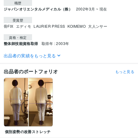
職歴
ジャパンオリエンタルメディカル（株）
2002年3月 ~ 現在
受賞歴
骨FIX
エディモ
LAURIER PRESS
KOIMEMO
大人ンサー
資格・検定
整体師技能資格取得
取得年 : 2003年
得意分野
出品者の実績をもっと見る
住まい・美容・生活相談
不調時に揉んだら楽になる所を教えます
整体 コンディション
出品者のポートフォリオ
もっと見る
住まい・美容・生活相談
不調になる原因の分析と良い使い方
整体 コンディション
個別姿勢の改善ストレッチ