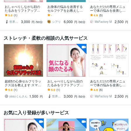
おしゃべりしながら顔の
お身体の悩みを改善する
あなただけの専用メニュ
たるみをリフトアップで
セルフケアをお教えしま
ーで体の悩みを改善しま
きます 50歳からのお顔の
す どんより重さを脱ぎ捨
す 肩コリ、腰痛などを改
5.0
(1)
-
4.6
(5)
トラブルも修復可能！高
てて、すっきり軽くな
善するストレッチ・筋ト
3,000
6,000
2,500
い美容液は無し♪
る！
レを図や写真入りで
世界一元気な60歳♪ 藤野もえ
シアリ
MsFactory M
円
/50分
円
/30分
円
ストレッチ・柔軟の相談の人気サービス
超絶❗️の心身セルフリラッ
おしゃべりしながら顔の
あなただけの専用メニュ
クス法を教えます スマフ
たるみをリフトアップで
ーで体の悩みを改善しま
ォ首、不眠、身体の疲
きます 50歳からのお顔の
す 肩コリ、腰痛などを改
5.0
(1)
5.0
(1)
4.6
(5)
れ、寝起きのだるさに最
トラブルも修復可能！高
善するストレッチ・筋ト
1,500
3,000
2,500
適‼️
い美容液は無し♪
レを図や写真入りで
yasuくんさん
世界一元気な60歳♪ 藤野もえ
MsFactory M
円
円
/50分
円
お気に入り登録が多いサービス