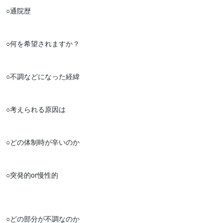
○通院歴

○何を希望されますか？

○不調などになった経緯

○考えられる原因は

○どの体制時が辛いのか

○突発的or慢性的

○どの部分が不調なのか　　
