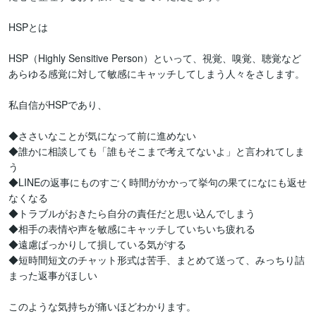
HSPとは

HSP（Highly Sensitive Person）といって、視覚、嗅覚、聴覚など
あらゆる感覚に対して敏感にキャッチしてしまう人々をさします。

私自信がHSPであり、

◆ささいなことが気になって前に進めない

◆誰かに相談しても「誰もそこまで考えてないよ」と言われてしま
う

◆LINEの返事にものすごく時間がかかって挙句の果てになにも返せ
なくなる

◆トラブルがおきたら自分の責任だと思い込んでしまう

◆相手の表情や声を敏感にキャッチしていちいち疲れる

◆遠慮ばっかりして損している気がする

◆短時間短文のチャット形式は苦手、まとめて送って、みっちり詰
まった返事がほしい

このような気持ちが痛いほどわかります。
