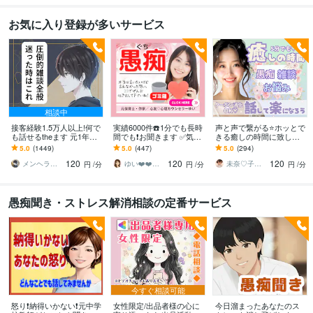
お気に入り登録が多いサービス
相談中
接客経験1.5万人以上!何で
実績6000件☎️1分でも長時
声と声で繋がる⭐️ホッとで
も話せるtheます 元1年以
間でも❗️お聞きます ✅気持
きる癒しの時間に致しま
上No.1ホストと気軽に雑
ちわかって❗️⚡️イライラ⚡️も
す 泣いて笑って✨ありの
5.0
(1449)
5.0
(447)
5.0
(294)
談！もちろん愚痴も歓迎
やもや⚡️何でもOK♡
ままのあなたで♬気軽に
120
120
120
心のケアしましょ✨
メンヘラ救世主 えの
ゆい❤️❤️癒しの心友
未奈♡子供のようにありのままで⭐️
円
/分
円
/分
円
/分
愚痴聞き・ストレス解消相談の定番サービス
今すぐ相談可能
怒り❗納得いかない❗元中学
女性限定/出品者様の心に
今日溜まったあなたのス