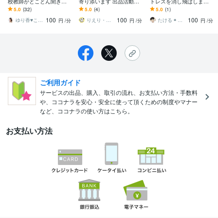
校教師がとことん聞きま
寄り添います 出品活動で
トレスを消し飛ばします
す 抑えきれないあなたの
傷ついた気持ちやモヤモ
おしゃべりで心のもやも
5.0
(32)
5.0
(4)
5.0
(1)
気持ちを否定せず、優し
ヤをお聞きします
や解消！年齢や世代を超
100
100
100
く受け止めます。
えてお話しします
ゆり香♥️こころの放課後カフェ ♫
りえり・話してガス抜き・ココロ楽に♪
たける ◉ お話し聞きます
円
/分
円
/分
円
/分
ご利用ガイド
サービスの出品、購入、取引の流れ、お支払い方法・手数料
や、ココナラを安心・安全に使って頂くための制度やマナー
など、ココナラの使い方はこちら。
お支払い方法