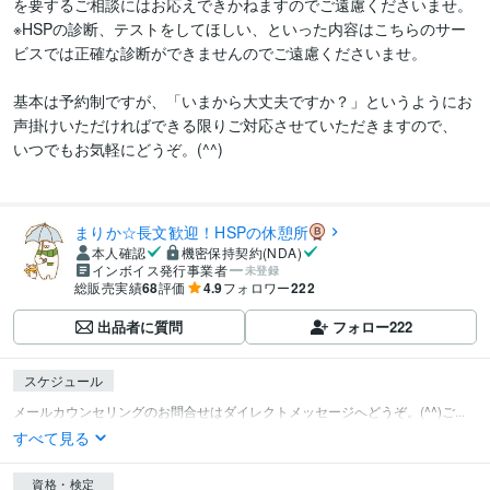
を要するご相談にはお応えできかねますのでご遠慮くださいませ。

※HSPの診断、テストをしてほしい、といった内容はこちらのサー
ビスでは正確な診断ができませんのでご遠慮くださいませ。

基本は予約制ですが、「いまから大丈夫ですか？」というようにお
声掛けいただければできる限りご対応させていただきますので、

いつでもお気軽にどうぞ。(^^)

まりか☆長文歓迎！HSPの休憩所
本人確認
機密保持契約(NDA)
インボイス発行事業者
未登録
総販売実績
68
評価
4.9
フォロワー
222
出品者に質問
フォロー
222
スケジュール
メールカウンセリングのお問合せはダイレクトメッセージへどうぞ。(^^)ご...
すべて見る
資格・検定