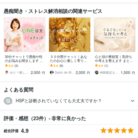
愚痴聞き・ストレス解消相談の関連サービス
30分チャットで愚痴や性
３０分間チャット｜あな
心と頭の整頓室｜気持ち
のお悩みお聞きします 電
たのお心に優しく寄り添
や考えを整えます まとま
話が苦手な方向け♡LINE
います 【お話相手】恋愛/
らない考えや気持ちを整
5.0
(3)
5.0
(9)
5.0
(1)
感覚でお話しませんか？
復縁/不倫/DV/人間関係/雑
えます
2,000
2,000
1,500
男女OK◎
談/お悩み
ゆり＊癒し系セラピスト
Salon de Maria
神眼鑑定士❂真音
円
円
円
よくある質問
HSPと診断されていなくても大丈夫ですか？
評価・感想（23件）- 非常に良かった
4.9
総合評価