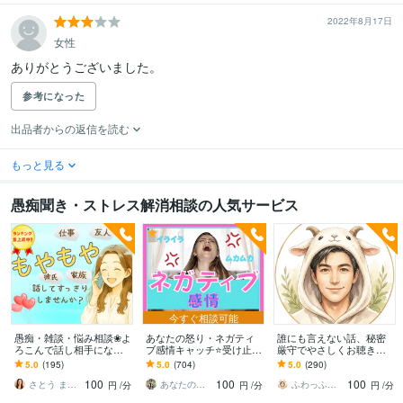
2022年8月17日
女性
ありがとうございました。
参考になった
出品者からの返信を読む
もっと見る
愚痴聞き・ストレス解消相談の人気サービス
今すぐ相談可能
愚痴・雑談・悩み相談❀よ
あなたの怒り・ネガティ
誰にも言えない話、秘密
ろこんで話し相手になり
ブ感情キャッチ⭐受け止め
厳守でやさしくお聴きし
ます 職場の人間関係・仕
ます イライラ❗不満/上司/
ます 恥ずかしい言えな
5.0
(195)
5.0
(704)
5.0
(290)
事・夫婦・親子❀どんなお
愚痴を吐き出せる秘密❤️
い・しんどい・本音→話
100
100
100
話もお聴きします❀
の部屋です
してスッキリ☘️
さとう まり✤悩めるあなたのそばにいます
あなたのサポーター⭐えみ
ふわっふわのカシミヤ
円
/分
円
/分
円
/分