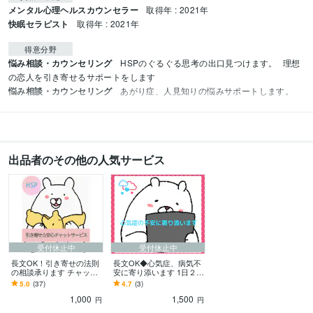
メンタル心理ヘルスカウンセラー
取得年 : 2021年
快眠セラピスト
取得年 : 2021年
得意分野
悩み相談・カウンセリング
HSPのぐるぐる思考の出口見つけます。
理想
の恋人を引き寄せるサポートをします
悩み相談・カウンセリング
あがり症、人見知りの悩みサポートします。
出品者のその他の人気サービス
受付休止中
受付休止中
長文OK！引き寄せの法則
長文OK◆心気症、病気不
の相談承ります チャット
安に寄り添います 1日２往
にて1日間1往復のプラン
復、心気症の当事者がモ
5.0
(37)
4.7
(3)
です
ヤモヤに寄り添います
1,000
1,500
円
円