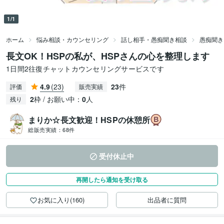
1/1
ホーム
悩み相談・カウンセリング
話し相手・愚痴聞き相談
愚痴聞き
長文OK！HSPの私が、HSPさんの心を整理します
1日間2往復チャットカウンセリングサービスです
4.9
(23)
23
件
評価
販売実績
2
枠 / お願い中：
0
人
残り
まりか☆長文歓迎！HSPの休憩所
総販売実績：
68件
受付休止中
再開したら通知を受け取る
お気に入り(160)
出品者に質問