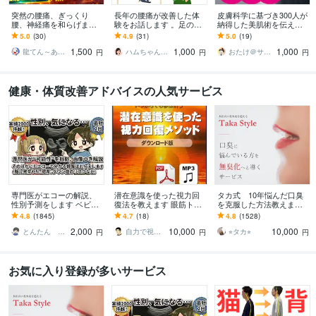
突然の腰痛、ぎっくり
長年の腰痛が改善した体
皮膚科学に基づき300人が
腰、神経痛を和らげます
験をお話します 。足のス
納得した美肌術を伝えま
突然の痛み、まずは「応
トレッチで全身の痛み全
す 肌トラブルに苦しみ、2
5.0
(30)
4.9
(31)
5.0
(19)
急処置」としてお試しく
てが、一気に軽減した方
0年皮膚科に通い続けて見
1,500
1,000
1,000
ださいませ。
法
えた答えとは？
龍てん～あなたの魂の羅針盤
ハムちゃん・手相占い
おたけ＠サプリアドバイザー
円
円
円
健康・体質改善アドバイスの人気サービス
専門医がエコーの解説、
潜在意識を使った視力回
タカ式 10年悩んだ口臭
性別予測をします ベビー
復法を教えます 眼筋トレ
を克服した方法教えます
ナブ対応！11週以降のエ
ーニングだけではダメ！
本田式口臭外来でもダメ
4.8
(1845)
4.7
(18)
4.8
(1528)
コーであれば判定しま
脳のブレーキを外すメソ
だった口臭を克服した方
2,000
10,000
10,000
す。
ッド
法
とんたん 周産期専門医 超音波専門医
自力で視力回復した人
⭐︎タカ⭐︎
円
円
円
お気に入り登録が多いサービス