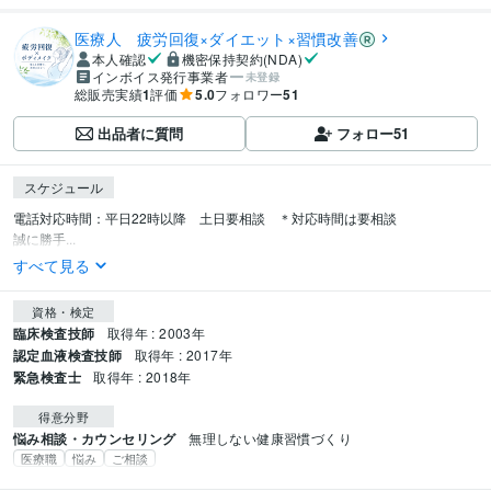
医療人 疲労回復×ダイエット×習慣改善
本人確認
機密保持契約(NDA)
インボイス発行事業者
未登録
総販売実績
1
評価
5.0
フォロワー
51
出品者に質問
フォロー
51
スケジュール
電話対応時間：平日22時以降　土日要相談　＊対応時間は要相談

誠に勝手...
すべて見る
資格・検定
臨床検査技師
取得年 : 2003年
認定血液検査技師
取得年 : 2017年
緊急検査士
取得年 : 2018年
得意分野
悩み相談・カウンセリング
無理しない健康習慣づくり
医療職
悩み
ご相談