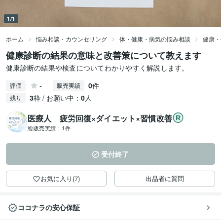
1/1
ホーム
悩み相談・カウンセリング
体・健康・病気の悩み相談
健康・
健康診断の結果の意味と改善策について教えます
健康診断の結果や検査についてわかりやすく解説します。
-
0
件
評価
販売実績
3
枠 / お願い中：
0
人
残り
医療人 疲労回復×ダイエット×習慣改善
総販売実績：
1件
受付終了
お気に入り(7)
出品者に質問
ココナラの安心保証