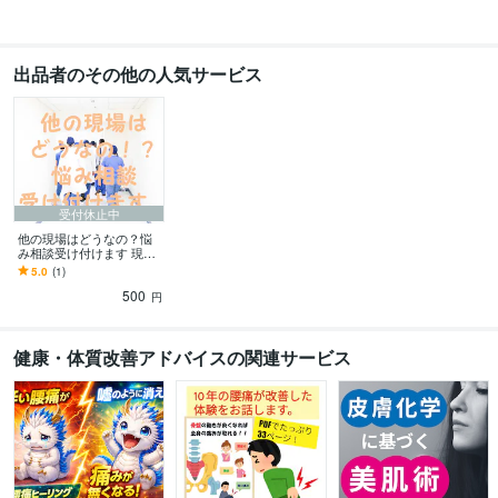
出品者のその他の人気サービス
受付休止中
他の現場はどうなの？悩
み相談受け付けます 現役
の医療従事者がサポート
5.0
(1)
します
500
円
健康・体質改善アドバイスの関連サービス