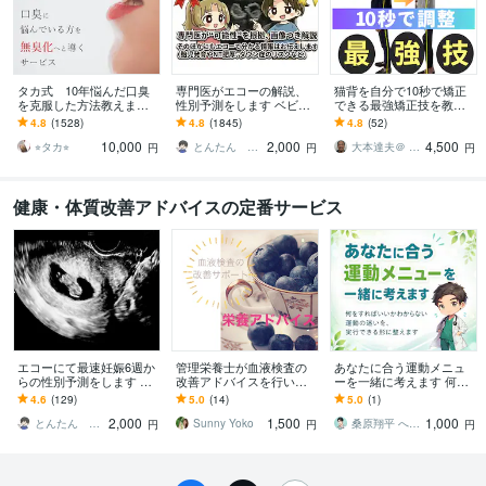
タカ式 10年悩んだ口臭
専門医がエコーの解説、
猫背を自分で10秒で矯正
を克服した方法教えます
性別予測をします ベビー
できる最強矯正技を教え
本田式口臭外来でもダメ
ナブ対応！11週以降のエ
ます 体の軸の第一人者
4.8
(1528)
4.8
(1845)
4.8
(52)
だった口臭を克服した方
コーであれば判定しま
が、発見した10秒ででき
10,000
2,000
4,500
法
す。
る猫背姿勢矯正法
⭐︎タカ⭐︎
とんたん 周産期専門医 超音波専門医
大本達夫＠ 姿動軸 体の軸を作る第一人者
円
円
円
健康・体質改善アドバイスの定番サービス
エコーにて最速妊娠6週か
管理栄養士が血液検査の
あなたに合う運動メニュ
らの性別予測をします 産
改善アドバイスを行いま
ーを一緒に考えます 何を
婦人科、超音波専門医が
す ✴︎なぜいまその状態な
すればいいかわからない
4.6
(129)
5.0
(14)
5.0
(1)
ラムジーメソッドにて性
のかを知り、少しの栄養
迷いを、実行できる形に
2,000
1,500
1,000
別予測！
改善を✴︎
整えます
とんたん 周産期専門医 超音波専門医
Sunny Yoko
桑原翔平 へいパパ 理学療法士
円
円
円