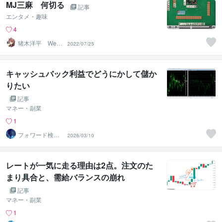
MJ三麻 何切る
記事
エンタメ・趣味
4
猪木洋平 Web
2022/07/25
小説 短納期対
応可能
キャッシュバック利益でどうにかして儲か
りたい
記事
マネー・副業
1
フォワード検証
2026/03/10
部
レートが一気に走る理由は2点。注文のた
まり具合と、需給バランスの崩れ
記事
マネー・副業
1