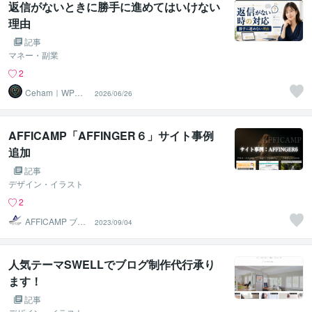
返信がないときに勝手に進めてはいけない
理由
記事
マネー・副業
2
Ceham｜WP運
2026/06/26
用×AI活用
AFFICAMP「AFFINGER６」サイト事例
追加
記事
デザイン・イラスト
2
AFFICAMP ブロ
2023/09/04
グ・HP制作
人気テーマSWELLでブログ制作代行承り
ます！
記事