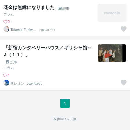
花金は無縁になりました
記事
コラム
2
Takeshi Fuziwar
2022/07/01
a
「新宿カンタベリーハウス／ギリシャ館～
♪（１１）」
記事
コラム
1
李レオン
2024/03/30
1
5
件中
1 - 5
件