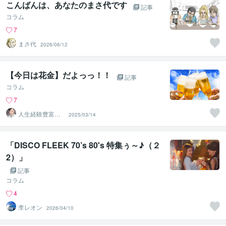
こんばんは、あなたのまさ代です
記事
コラム
7
まさ代
2026/06/12
【今日は花金】だよっっ！！
記事
コラム
7
人生経験豊富な
2025/03/14
女将こはる
「DISCO FLEEK 70’s 80's 特集ぅ～♪（２
2）」
記事
コラム
4
李レオン
2026/04/10