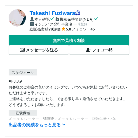
Takeshi Fuziwara
本人確認
機密保持契約(NDA)
インボイス発行事業者
未登録
総販売実績
78
評価
5.0
フォロワー
45
無料で見積り相談
メッセージを送る
フォロー
45
スケジュール
■R8.8.9

お客様のご都合の良いタイミングで、いつでもお気軽にお問い合わせい
ただけますと幸いです。

ご連絡をいただきましたら、できる限り早く返信させていただきます。

経験職種
イラストレーター・漫画家 / イラストレーター
経験年数 : 7年
出品者の実績をもっと見る
イラストレーター・漫画家 / キャラクターデザイナー
経験年数 : 7年
職歴