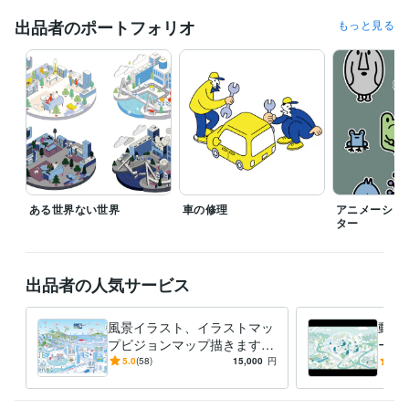
ＮＰＯ法人どんまい
2006年3月 ~ 2013年3月
出品者のポートフォリオ
もっと見る
受賞歴
アクリートという地元紙
地元の芸術イベントにて、｢ミュータント
賞｣受賞
フェーマススクール動物イラストコンテスト 佳作
ビジネス・クリエイティブツール
Affinity Designer:3年
Adobe Illustrator:3年
得意分野
イラスト作成・漫画制作
可愛い風景イラスト
コミカル
可愛い
シンプル
ポップ
ヘッダー
ポスター
Web
ある世界ない世界
車の修理
アニメーショ
チラシ
ター
学歴
代々木アニメーション
2003年3月 ~ 2005年2月
出品者の人気サービス
風景イラスト、イラストマッ
動く
プビジョンマップ描きます
ーア
フラットイラストor線画イラ
ほの
5.0
(58)
15,000
円
5.0
ストお好みのタッチでお描き
れる
します