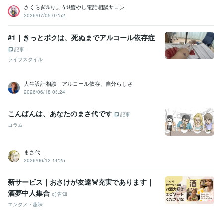
さくらぎ☕りょう⛎癒やし電話相談サロン
2026/07/05 07:52
#1｜きっとボクは、死ぬまでアルコール依存症
記事
ライフスタイル
人生設計相談｜アルコール依存、自分らしさ
2026/06/18 03:24
こんばんは、あなたのまさ代です
記事
コラム
まさ代
2026/06/12 14:25
新サービス｜おさけが友達🦀充実であります｜
酒夢中人集合
告知
エンタメ・趣味