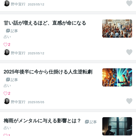
野中宣行
2025/05/12
甘い話が増えるほど、直感が命になる
記事
占い
2
野中宣行
2025/05/12
2025年後半に今から仕掛ける人生逆転劇
記事
占い
2
野中宣行
2025/05/05
梅雨がメンタルに与える影響とは？
記事
占い
1