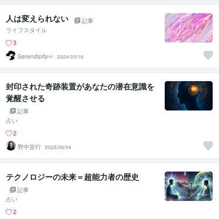
人は変えられない
記事
ライフスタイル
3
Serendipity♾️
2024/03/16
封印された奇跡装置があなたの潜在意識を
覚醒させる
記事
占い
2
野中宣行
2025/06/04
テクノロジーの未来＝超能力者の歴史
記事
占い
2