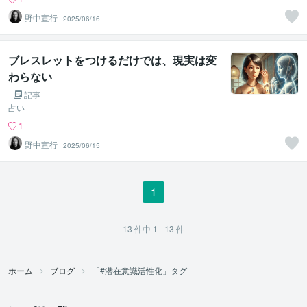
野中宣行
2025/06/16
ブレスレットをつけるだけでは、現実は変
わらない
記事
占い
1
野中宣行
2025/06/15
1
13
件中
1 - 13
件
ホーム
ブログ
「#潜在意識活性化」タグ