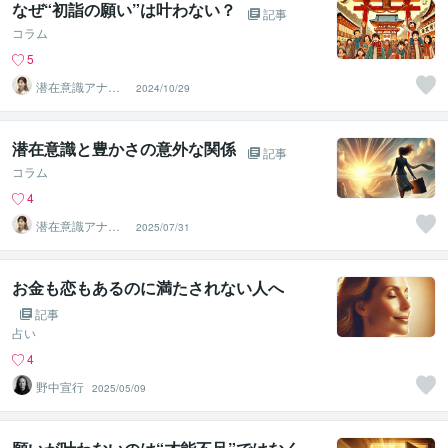
なぜ“初詣の願い”は叶わない？
記事
コラム
5
潜在意識アナリ
2024/10/29
スト 吉村京子
潜在意識と豊かさの意外な関係
記事
コラム
4
潜在意識アナリ
2025/07/31
スト 吉村京子
お金も恋もあるのに満たされない人へ
記事
占い
4
野中宣行
2025/05/09