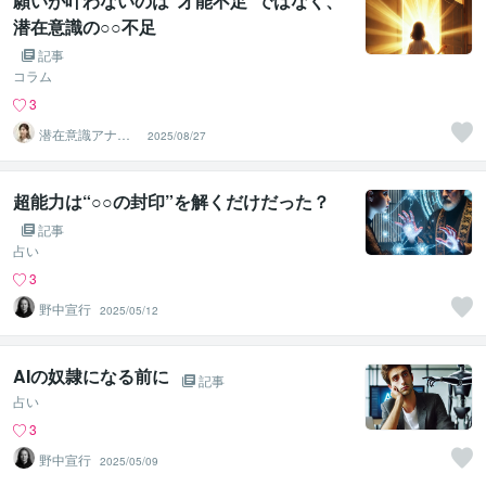
願いが叶わないのは“才能不足”ではなく、
潜在意識の○○不足
記事
コラム
3
潜在意識アナリ
2025/08/27
スト 吉村京子
超能力は“○○の封印”を解くだけだった？
記事
占い
3
野中宣行
2025/05/12
AIの奴隷になる前に
記事
占い
3
野中宣行
2025/05/09