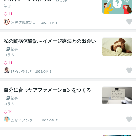
学び
11
遠隔透視鑑定
2024/11/18
師・すずか✡
私の闘病体験記～イメージ療法との出会い
記事
コラム
11
ひろいあしと
2023/04/13
自分に合ったアファメーションをつくる
記事
コラム
10
たか／メンタル
2025/05/17
パートナー