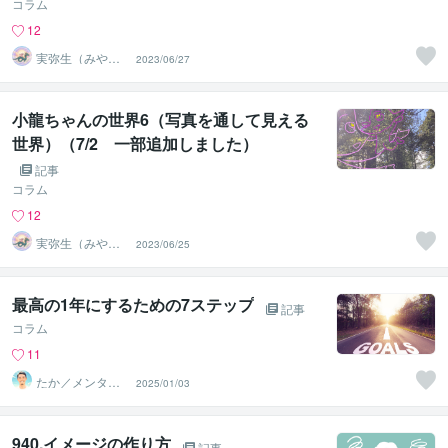
コラム
12
実弥生（みや
2023/06/27
の）
小龍ちゃんの世界6（写真を通して見える
世界）（7/2 一部追加しました）
記事
コラム
12
実弥生（みや
2023/06/25
の）
最高の1年にするための7ステップ
記事
コラム
11
たか／メンタル
2025/01/03
パートナー
940.イメージの作り方
記事