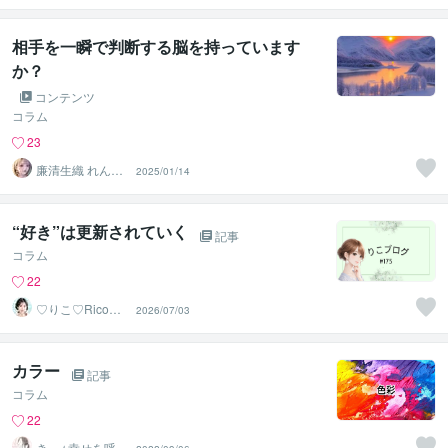
相手を一瞬で判断する脳を持っています
か？
コンテンツ
コラム
23
廉清生織 れんせ
2025/01/14
い さき
“好き”は更新されていく
記事
コラム
22
♡りこ♡Rico｜
2026/07/03
第2章
カラー
記事
コラム
22
きぃ⭐️幸せを呼び