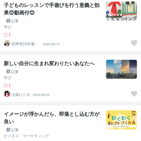
子どものレッスンで手遊びを行う意義と効
果😊動画付😊
記事
学び
7
指導歴23年優華
2025/06/14
ゆか先生 グレ
ード対応可
新しい自分に生まれ変わりたいあなたへ
記事
学び
7
涼風ひとみ
2024/08/30
イメージが浮かんだら、即落とし込む方が
良い
記事
ビジネス・マーケティング