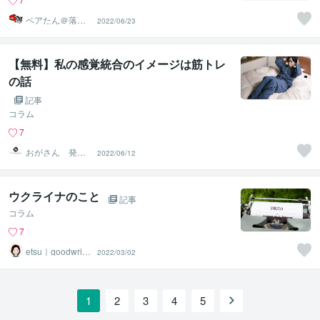
ベアたん＠落書
2022/06/23
きイラストレー
ター
【無料】私の感覚統合のイメージは筋トレ
の話
記事
コラム
7
おがさん 発達
2022/06/12
支援の役立つ知
識・実践
ウクライナのこと
記事
コラム
7
etsu｜goodwritin
2022/03/02
g
1
2
3
4
5