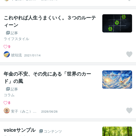
がスッキリ整う
サロン
これやれば人生うまくいく。３つのルーテ
ィーン
記事
ライフスタイル
9
琥珀流
2021/01/14
年金の不安、その先にある「世界のカー
ド」の風
記事
コラム
8
実子（みこ）✨
2026/06/26
未来好転セラピ
ーカフェ
voiceサンプル
コンテンツ