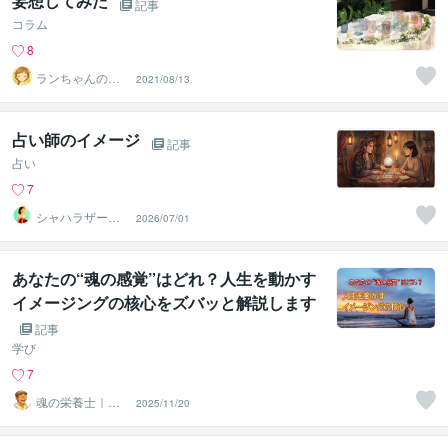
妄想してみた
記事
コラム
8
ランちゃんのマ
2021/08/13
マ
占い師のイメージ
記事
占い
7
シャハラザード
2026/07/01
沙織
あなたの“魂の感覚”はどれ？人生を動かす
イメージングの核心をズバッと解説します
記事
学び
7
魂の栄養士｜英
2025/11/20
やん