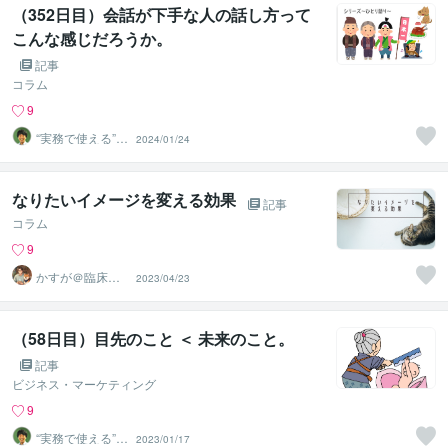
（352日目）会話が下手な人の話し方って
こんな感じだろうか。
記事
コラム
9
“実務で使える”改
2024/01/24
善パートナー／
かめきち
なりたいイメージを変える効果
記事
コラム
9
かすが＠臨床心
2023/04/23
理士／伸びしろ
づくり
（58日目）目先のこと ＜ 未来のこと。
記事
ビジネス・マーケティング
9
“実務で使える”改
2023/01/17