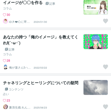
イメージが〇〇を作る
記事
コラム
30
ゆき❤️心に寄り
2024/01/30
添う癒しのナー
ス
あなたの持つ「俺のイメージ」を教えてく
れ❗️(´･ω･`)
記事
コラム
28
俺が蓮さん❗️ハス
2022/03/22
じゃありません
w
チャネリングとヒーリングについての疑問
コンテンツ
占い
23
廉清生織 れんせ
2025/06/23
い さき