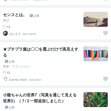
がスッキリ整う
サロン
センスとは。
記事
学び
13
ばんます
2021/09/03
★プチプラ服は〇〇を選ぶだけで高見えす
る
記事
美容・ファッション
12
colorful cherir
2023/08/11
小龍ちゃんの世界7（写真を通して見える
世界2）（７/２一部追加しました）
記事