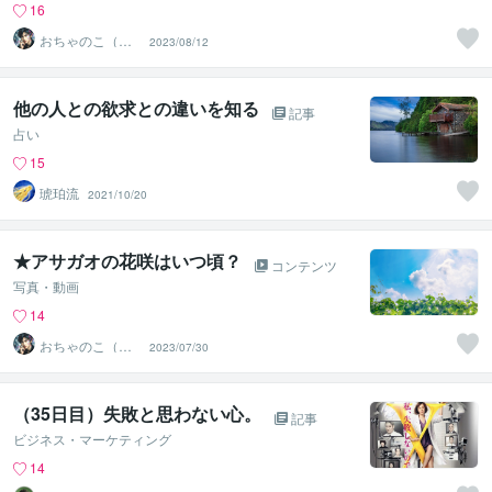
16
おちゃのこ（御
2023/08/12
茶乃子祭々）
他の人との欲求との違いを知る
記事
占い
15
琥珀流
2021/10/20
★アサガオの花咲はいつ頃？
コンテンツ
写真・動画
14
おちゃのこ（御
2023/07/30
茶乃子祭々）
（35日目）失敗と思わない心。
記事
ビジネス・マーケティング
14