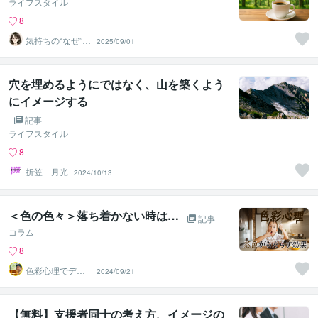
ライフスタイル
8
気持ちの“なぜ”見
2025/09/01
つける相談❀綾
瀬あおい
穴を埋めるようにではなく、山を築くよう
にイメージする
記事
ライフスタイル
8
折笠 月光
2024/10/13
＜色の色々＞落ち着かない時は…
記事
コラム
8
色彩心理でデザ
2024/09/21
インを彩る Lux
【無料】支援者同士の考え方、イメージの