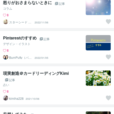
怒りがおさまらないときに
記事
コラム
8
スターシード あ
2022/11/06
いな
Pintarestのすすめ
記事
デザイン・イラスト
8
BumPutty（バン
2022/01/05
プティ）
現実創造＠カードリーディングKimi
記事
占い
8
kimiha228
2021/10/06