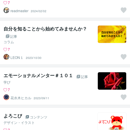
7
readmaster
2024/02/02
自分を知ることから始めてみませんか？
記事
コラム
7
LEON１
2023/10/30
エモーショナルメンター＃１０１
記事
学び
7
花水木ヒカル
2023/09/11
よろこび
コンテンツ
デザイン・イラスト
7