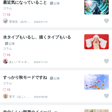
最近気になっていること
記事
コラム
10
実弥生（みや
2025/01/14
の）
水タイプもいるし、描くタイプもいる
記事
コラム
10
あい／チャネリ
2024/11/13
ングアート✨夏S
ALE
すっかり秋モードですね
記事
コラム
10
実子（みこ）✨
2024/09/28
未来好転セラピ
ーカフェ
自分らしい部屋のイメージ