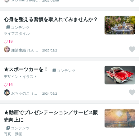
2022/09/06
込むふわっと女
神⭐️
心身を整える習慣を取入れてみませんか？
コンテンツ
ライフスタイル
19
廉清生織 れんせ
2025/02/21
い さき
★スポーツカーを！
コンテンツ
デザイン・イラスト
16
おちゃのこ（御
2024/05/21
茶乃子祭々）
★動画でプレゼンテーション／サービス販
売向上に
コンテンツ
写真・動画