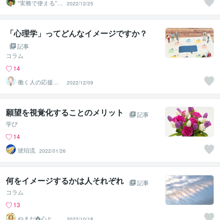
“実務で使える”改
2022/12/25
善パートナー／
かめきち
「心理学」ってどんなイメージですか？
記事
コラム
14
働く人の応援団
2022/12/09
Michiko：みちこ
さん
願望を視覚化することのメリット
記事
学び
14
琥珀流
2022/01/26
何をイメージするかは人それぞれ
記事
コラム
13
やまだ☘️心と頭
2022/10/18