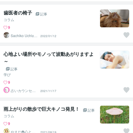
ハル
歯医者の椅子
記事
コラム
9
Sachiko Uchiya
2022/01/12
ma
心地よい場所やモノって波動あがりますよ
～
記事
学び
9
占いカウンセラ
2021/11/17
ー・ローズマリ
ー
雨上がりの散歩で巨大キノコ発見！
記事
コラム
9
やまだ☘️心と頭
2021/08/19