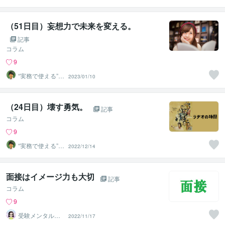
善パートナー／
かめきち
（51日目）妄想力で未来を変える。
記事
コラム
9
“実務で使える”改
2023/01/10
善パートナー／
かめきち
（24日目）壊す勇気。
記事
コラム
9
“実務で使える”改
2022/12/14
善パートナー／
かめきち
面接はイメージ力も大切
記事
コラム
9
受験メンタルト
2022/11/17
レーナー イロ