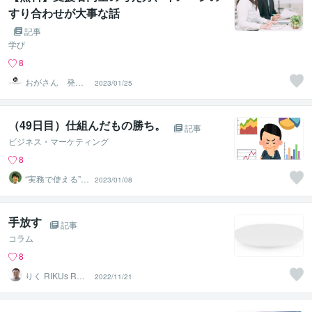
すり合わせが大事な話
記事
学び
8
おがさん 発達
2023/01/25
支援の役立つ知
識・実践
（49日目）仕組んだもの勝ち。
記事
ビジネス・マーケティング
8
“実務で使える”改
2023/01/08
善パートナー／
かめきち
手放す
記事
コラム
8
りく RIKUs ROO
2022/11/21
M