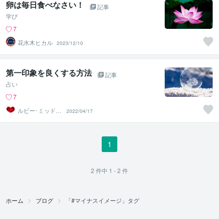
卵は毎日食べなさい！
記事
学び
7
花水木ヒカル
2023/12/10
第一印象を良くする方法
記事
占い
7
ルビー･ミッドナ
2022/04/17
イト
1
2
件中
1 - 2
件
ホーム
ブログ
「#マイナスイメージ」タグ