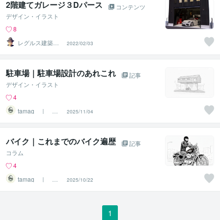
2階建てガレージ３Dパース
コンテンツ
デザイン・イラスト
8
レグルス建築デ
2022/02/03
ザイン
駐車場｜駐車場設計のあれこれ
記事
デザイン・イラスト
4
tamag ｜ 建
2025/11/04
築家／建築PMコ
ンサル
バイク｜これまでのバイク遍歴
記事
コラム
4
tamag ｜ 建
2025/10/22
築家／建築PMコ
ンサル
1