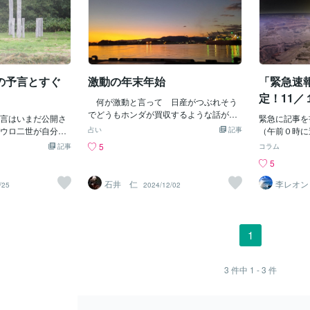
の予言とすぐ
激動の年末年始
「緊急速
定！11／
何が激動と言って 日産がつぶれそう
でどうもホンダが買収するような話が出
言はいまだ公開さ
緊急に記事を
てきている。 もひとつソニーがカドカ
ウロ二世が自分の
占い
記事
（午前０時に
ワを買収するという話もある。 セブン
ってごまかしてい
知になってい
5
記事
コラム
イレブンを買収しようと何社も蛆のよう
を予言したファテ
ろ？）ついに
5
に湧き上がっている。 戦争に目を向け
れは無かろうとい
決定 が「ア
ればイスラエルは停戦合意の翌日爆弾ぶ
ートでも公開しよ
ております。
石井 仁
李レオン
/25
2024/12/02
っ放して、停戦なんぞくそくらえってと
したり、公開迫っ
がら 書いて
こだが、いい子ちゃんのコメディアンは
いろいろ周辺は騒
Oに 関する
プッチンとの和平に前向きなようだ。
公開されていな
ゃ。 その期日は
そんな時に、台湾の海底ケーブルしょっ
、五島氏はじめ、
ゃ。 （アメ
1
ちゅう切っている中国船が、バルト海で
ん書いてあるの
前の記事で「
も海底ケーブル切ったのでNATOの海軍
る。 細かい論証
表」というヤ
に戻れと要求されているようで、(米国が
とかなり面倒でサ
あればご覧く
3
件中
1 - 3
件
＼(^_^)／)ノルドストリーム破壊の罪もつ
あるし、かなり根
く「正式には
いでに着せて、下手するとこれが大事件
かもしれないの
れんけどね。
になるかもしれない。まあ中国を叩くに
ておくのがいいと
として「お披