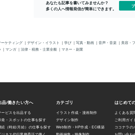
はいい口実だが、トランプは戦争嫌いだ
あなたも記事を書いてみませんか？
ヌンナキが鉱山労
も知れんね。
ブ
からNATO.vs.中戦争になっても太平洋は
多くの人へ情報発信が簡単にできます。
説がある。金の採
んぞよ。まあ
平和に頼みたい。 しかし、戦争するに
説で、現在のハイ
７代大統領」
も銭がいる。今やフランスがギリシャ並
は類なのない金属
年」じゃから
みの財政危機にあるとか報道もある。こ
そしてアヌンナキ
出し？」かも
りゃあ早く銭くいウクライナの戦争を終
をつくり次の接近
んなカタチに
わらせないとNATOが破産してしまう。
った。このころの
しかし、「宇
そしてビットコインはトランプの肩入
で、創世記ノアの
いや、「UF
マーケティング
｜
デザイン・イラスト
｜
学び
｜
写真・動画
｜
音声・音楽
｜
美容・
れもあって暴騰中。森永先生はトランプ
るいは古事記の神
か？「地底人
い
｜
マンガ
｜
法律・税務・士業全般
｜
マネー・副業
政権で日本円高、株暴落というているけ
ている。 そのあ
どうか？とか
れど、藤井先生は日本円安、産業復活と
きたようだが、人
しかない」の
見通している。 まあ、上がる株あれば
アンが支配を広げ
「レプテリア
下がる株ありだろうが、トランプのおか
アナ姫が人でない
なるのか？・
げで石油産業の復活はあるだろうが、そ
がばらしている。
書けることは
のあとどうなるかも視野に入れてこれか
メーソン・イルミ
ントに緊急で
ら４年間の産業を享受しないと、また４
キリスト組織が拡
じゃけど、肝
年先帰ってきたカマのハリスにSDGsに
ム愛用やら様々の
で、あとは、
引き戻されるかもしれない。しかし、第
る。この話は
ましぃ～♪ホ
三次世界大戦までして軍産共同体も儲け
れていたが、「ガ
ど、日本政府
る気もないらしく、ここいらでトランプ
の発想はあり、い
世界の要人た
に政権渡してプーチンと世界を荒野にす
と調べると、エジ
んて、前から
る決戦は
果体の記述がある
宙からのこぼれ胤