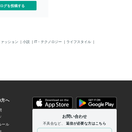
まずは、少しづつかも知れ
ログを投稿する
、確かに、 「トランプ第４
の正式宣言 って「２０２５
、２０２４ 年は、まだ「小
知れんね。 しかしボクもど
なるのかは 知らんのじゃ。
宙人の存在」 が出るのか？
Oの存在」を認 るだけなの
ファッション
｜
小説
｜
IT・テクノロジー
｜
ライフスタイル
｜
」のような存在 がアルのか
・・・ホント、 まだ「想像
じゃが「トカゲ」 の様な
ン」の存在が公式に 発表と
・・とりあえず、今 緊急で
、これだけじゃ。 ボクもホ
書いているので、 短い文章
心なことは書いて いるの
それぞれが感じてく ださい
ホホ。じゃね。＾＾ （だけ
の要人や皇室関係者 とか、
ちは宇宙人やUFOの 存在な
知っていたというか ら