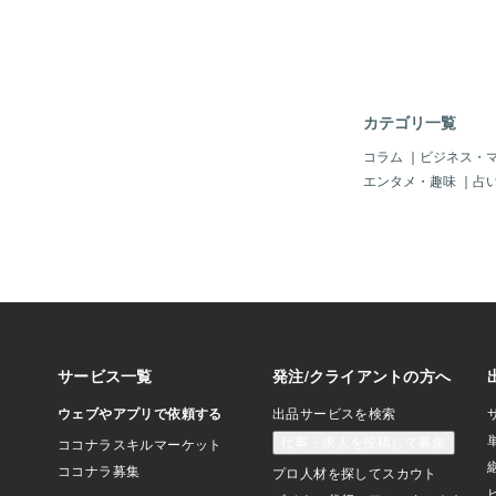
思う。 先ず人類はア
働のために作り出した
掘のために人を作った
テク製品にその展張性
なため不可欠である。
たちは、旧約聖書の神
カテゴリ一覧
までニビルに去ってい
人の寿命は何万何千年
コラム
｜
ビジネス・
洪水前の人の寿命、あ
エンタメ・趣味
｜
占
武天皇頃の寿命に現れ
と地球に様々難破して
を食用にするレプテリ
ようとしている。ダイ
と言ったり、プーチン
ここを軸としてフリー
ナティなどの６６６反
大して、アドレノクロ
裏のうわさをよんでい
「V」でもドラマ化さ
メラ対ギロン」にもそ
つから知っていたんだ
プトの古代文字にも松
ようだ。 この先は宇
のいく