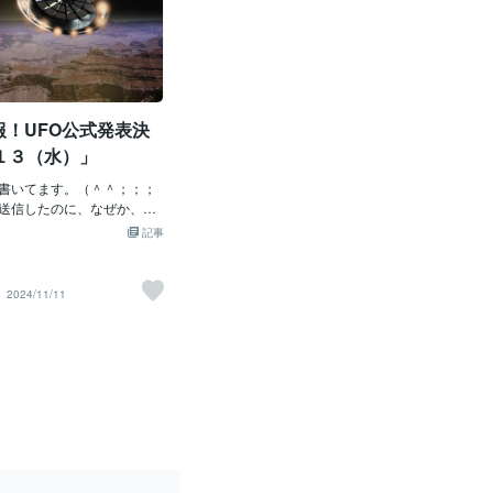
報！UFO公式発表決
１３（水）」
書いてます。（＾＾；；；
送信したのに、なぜか、告
たのじゃ。なんでじゃ
記事
「UFOの公式発表」という
メリカ政府」により報告され
ボクも今、とても緊張しな
2024/11/11
ます。一応「米下院」が「UF
公聴会」を開催するとの事じ
「2024/11/13（水）」じ
リカ現地時間） ボクもずっと
２０２５年 宇宙人公式発
ツを書いたけ ど、もし興味
ださいまし。 まあ、おそら
２０２５年 に発表」かも知
ま、とりあ えず、「前座」
露目（ひろ 目）」するのか