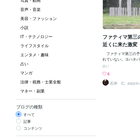
写真・動画
音声・音楽
美容・ファッション
小説
ファティマ第三
IT・テクノロジー
近くに来た激変
ライフスタイル
ファティマ第三の予
エンタメ・趣味
れていない。ヨハネパ
占い
暗殺未遂のことだと言
占い
るが、２つの世界大戦
マンガ
6
ィマ予言の３つ目がそ
法律・税務・士業全般
うものだ。ほかのレポ
石井 仁
2022/01
うと読んだ教皇が気絶
マネー・副業
てハイジャックしたり
がしいが肝心の本体は
い。その点については
ブログの種類
ほかの記事にもたくさ
すべて
で、検索すれば出てく
を一つ一つ並べていく
記事
イト一つになりそうで
コンテンツ
拠の希薄な想像の世界
で、占いの分類で書い