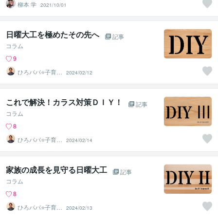
柳本 学
2021/10/01
日曜大工を極めたその先へ
記事
コラム
9
ひろパパ⭐️子育て
2024/02/12
の愛伝えるカウ
ンセラー
これで解決！カラス対策ＤＩＹ！
記事
コラム
8
ひろパパ⭐️子育て
2024/02/14
の愛伝えるカウ
ンセラー
家族の成長を見守る日曜大工
記事
コラム
8
ひろパパ⭐️子育て
2024/02/13
の愛伝えるカウ