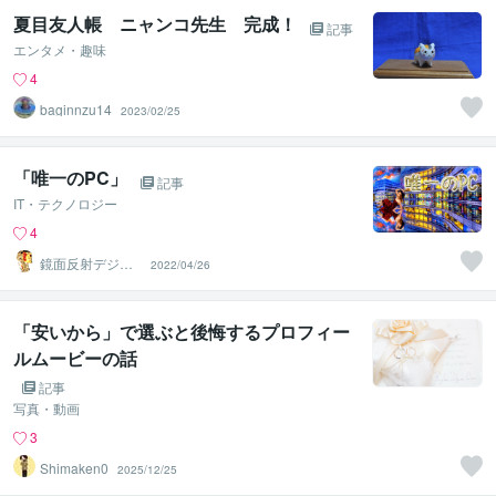
夏目友人帳 ニャンコ先生 完成！
記事
エンタメ・趣味
4
baginnzu14
2023/02/25
「唯一のPC」
記事
IT・テクノロジー
4
鏡面反射デジタ
2022/04/26
ルアート製作所
（鈴木穣）
「安いから」で選ぶと後悔するプロフィー
ルムービーの話
記事
写真・動画
3
Shimaken0
2025/12/25