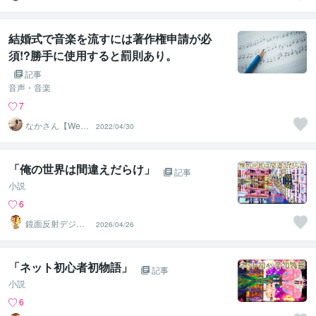
結婚式で音楽を流すには著作権申請が必
須!?勝手に使用すると罰則あり。
記事
音声・音楽
7
なかさん【Wedd
2022/04/30
ing Style】
「俺の世界は間違えだらけ」
記事
小説
6
鏡面反射デジタ
2026/04/26
ルアート製作所
（鈴木穣）
「ネット初心者初物語」
記事
小説
6