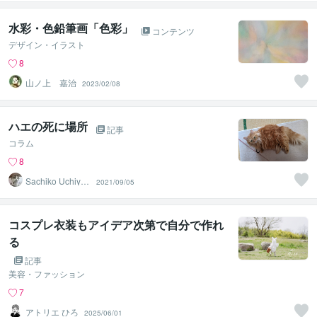
ンセラー
水彩・色鉛筆画「色彩」
コンテンツ
デザイン・イラスト
8
山ノ上 嘉治
2023/02/08
ハエの死に場所
記事
コラム
8
Sachiko Uchiya
2021/09/05
ma
コスプレ衣装もアイデア次第で自分で作れ
る
記事
美容・ファッション
7
アトリエ ひろ
2025/06/01