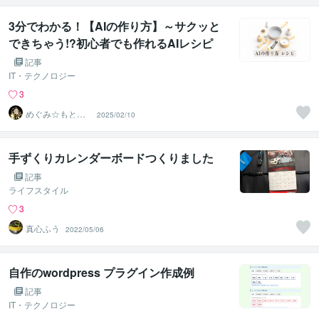
3分でわかる！【AIの作り方】～サクッと
できちゃう!?初心者でも作れるAIレシピ
記事
IT・テクノロジー
3
めぐみ☆もとホ
2025/02/10
ームレス
手ずくりカレンダーボードつくりました
記事
ライフスタイル
3
真心ふう
2022/05/06
自作のwordpress プラグイン作成例
記事
IT・テクノロジー