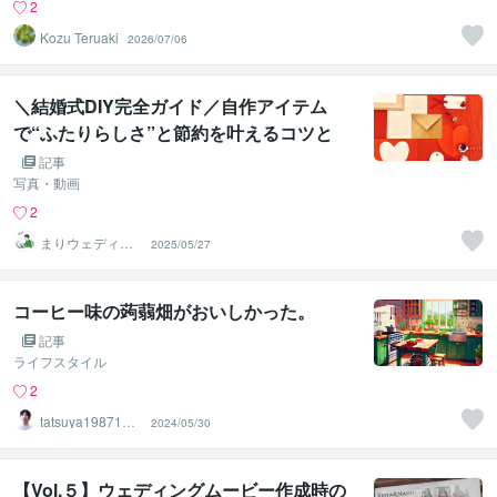
2
Kozu Teruaki
2026/07/06
＼結婚式DIY完全ガイド／自作アイテム
で“ふたりらしさ”と節約を叶えるコツと
は？
記事
写真・動画
2
まりウェディン
2025/05/27
グムービー
コーヒー味の蒟蒻畑がおいしかった。
記事
ライフスタイル
2
tatsuya1987121
2024/05/30
9
【Vol.５】ウェディングムービー作成時の