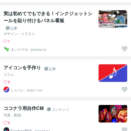
実は初めてでもできる！インクジェットシ
ールを貼り付けるパネル看板
記事
デザイン・イラスト
1
まいどケロ
2020/04/16
アイコンを手作り
記事
コラム
0
しらべい
2020/11/01
ココナラ用自作CM
コンテンツ
写真・動画
0
Sandsan翻訳