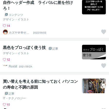
自作ヘッダー作成 ライバルに差を付け
ろ！
コンテンツ
デザイン・イラスト
14
カズヤ＠幸せア
2022/09/03
ドバイザー
黒色をプロっぽく使う技
記事
デザイン・イラスト
12
Roxist
2021/09/24
買い替えを考える前に知っておく パソコン
の寿命と不調の原因
記事
IT・テクノロジー
10