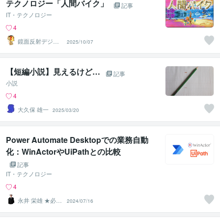
テクノロジー「人間バイク」
記事
IT・テクノロジー
4
鏡面反射デジタ
2025/10/07
ルアート製作所
（鈴木穣）
【短編小説】見えるけど…
記事
小説
4
大久保 雄一
2025/03/20
Power Automate Desktopでの業務自動
化：WinActorやUiPathとの比較
記事
IT・テクノロジー
4
永井 栄雄 ★必ず
2024/07/16
翌日までに納品
します★