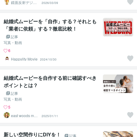
鏡面反射デジタ
2026/03/09
ルアート製作所
（鈴木穣）
結婚式ムービーを「自作」する？それとも
「業者に依頼」する？徹底比較！
記事
写真・動画
6
Happylity Movie
2024/10/30
結婚式ムービーを自作する前に確認すべき
ポイントとは？
記事
写真・動画
5
east woods movi
2025/01/11
e
新しい空間作りにDIYを！
記事