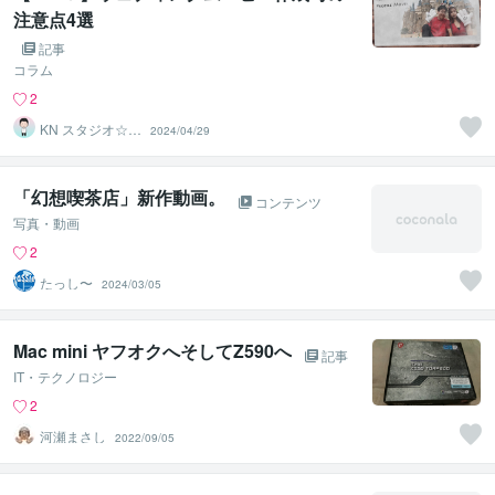
注意点4選
記事
コラム
2
KN スタジオ☆動
2024/04/29
画クリエイター
「幻想喫茶店」新作動画。
コンテンツ
写真・動画
2
たっし〜
2024/03/05
Mac mini ヤフオクへそしてZ590へ
記事
IT・テクノロジー
2
河瀬まさし
2022/09/05