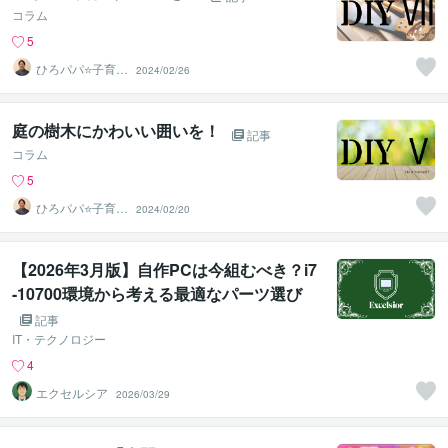
コラム
5
ひろパパ⭐️子育て
2024/02/26
の愛伝えるカウ
ンセラー
庭の樹木にかわいい囲いを！
記事
コラム
5
ひろパパ⭐️子育て
2024/02/20
の愛伝えるカウ
ンセラー
【2026年3月版】自作PCは今組むべき？i7
-10700環境から考える最適なパーツ選び
記事
IT・テクノロジー
4
エクセルシア
2026/03/29