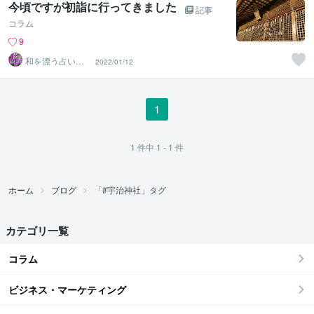
今頃ですが初詣に行ってきました
記事
コラム
9
和を漂う占い
2022/01/12
師・澪（みお）
1
1
件中
1 - 1
件
ホーム
ブログ
「#宇治神社」タグ
カテゴリ一覧
コラム
ビジネス・マーケティング