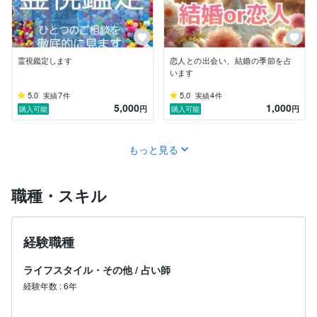
霊視鑑定します
恋人との出会い、結婚の季節を占
います
5.0
7
5.0
4
実績
件
実績
件
5,000
1,000
円
円
購入可能
購入可能
もっと見る
職種・スキル
経験職種
ライフスタイル・その他
/
占い師
経験年数
:
6年