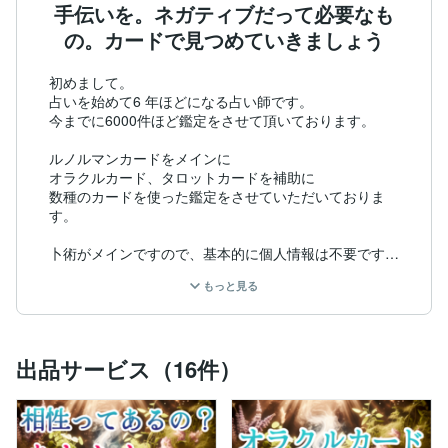
手伝いを。ネガティブだって必要なも
の。カードで見つめていきましょう
初めまして。

占いを始めて6 年ほどになる占い師です。

今までに6000件ほど鑑定をさせて頂いております。

ルノルマンカードをメインに

オラクルカード、タロットカードを補助に

数種のカードを使った鑑定をさせていただいておりま
す。

卜術がメインですので、基本的に個人情報は不要です。

生年月日や本名、お住まいの地域などを明かしたくない
もっと見る
という方は

安心してご依頼いただけるかと思います。

上げ鑑定はしておりません。

出品サービス（16件）
また、ひとつひとつの鑑定にお日にちがかかります。

お急ぎの人は、前もってお問い合わせください。

可能な限り対応させていただきます。

2人の男の子を育てていること、またPTA会長をやらせ