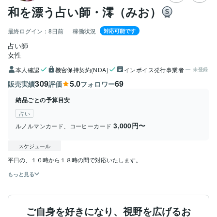
和を漂う占い師・澪（みお）
最終ログイン：
8日前
稼働状況
対応可能です
占い師
女性
本人確認
機密保持契約(NDA)
インボイス発行事業者
未登録
309
5.0
69
販売実績
評価
フォロワー
納品ごとの予算目安
占い
3,000円〜
ルノルマンカード、コーヒーカード
スケジュール
平日の、１０時から１８時の間で対応いたします。
もっと見る
ご自身を好きになり、視野を広げるお