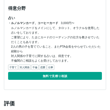
得意分野
占い
・ルノルマンカード、コーヒーカード
3,000円〜
ルノルマンカードをメインにして、タロット、オラクルを使用した
占いをしております。

ご要望により、たまにカードのリーディングの仕方を教させていた
だくこともあります。

2人の男の子を育てていること、またPTA会長をやらせていただいた
経験から

対人関係や子育てに関する占いは、得意です。

不倫関のご相談もよくお受けしております。
子育て
対人関係
不倫
恋愛
仕事
無料で見積り相談
評価