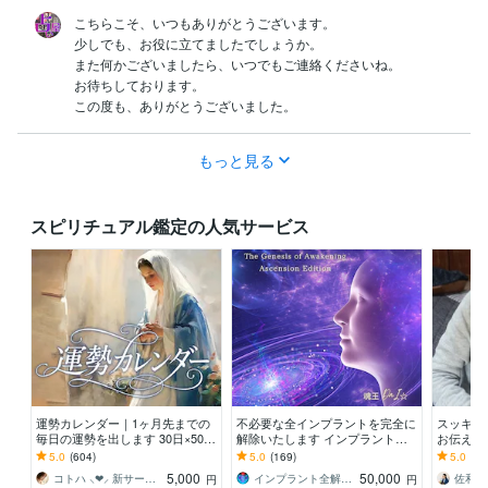
こちらこそ、いつもありがとうございます。

少しでも、お役に立てましたでしょうか。

また何かございましたら、いつでもご連絡くださいね。

お待ちしております。

この度も、ありがとうございました。
もっと見る
スピリチュアル鑑定の人気サービス
運勢カレンダー｜1ヶ月先までの
不必要な全インプラントを完全に
スッキリ
毎日の運勢を出します 30日×500
解除いたします インプラント全
お伝え致
字のおよそ1万5千文字で細かく詳
解除創始者 × 魂の解放・カルマ浄
間関係、
5.0
(604)
5.0
(169)
5.0
(10
細に記します
化・能力開花
持ち等◎
5,000
50,000
コトハ ⸜❤︎⸝ 新サービス提供開始✨️
インプラント全解除創始者｜魂王DaI⭐︎
円
円