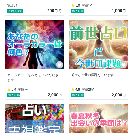
0
5.0
1
実績
件
実績
件
最後まで読んでくださいまして、ありがとうございまし
200
1,000
円
/分
円
予約受付可
購入可能
た。
オーラカラーをみさせていただき
前世と今世の課題を占います
ます
5.0
7
4.8
28
実績
件
実績
件
2,000
2,000
円
円
購入可能
購入可能