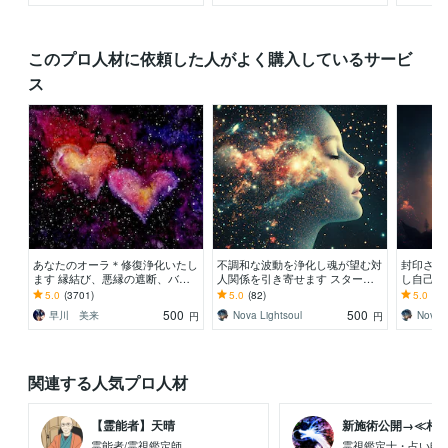
このプロ人材に依頼した人がよく購入しているサービ
ス
あなたのオーラ＊修復浄化いたし
不調和な波動を浄化し魂が望む対
封印され
ます 縁結び、悪縁の遮断、バリ
人関係を引き寄せます スターシ
し自己覚
ア強化、邪念ブロックなど。
ード 孤立を癒し魂と響き合うご
0】魂の
5.0
(3701)
5.0
(82)
5.0
(12
縁へと導く保護波動調整
にいるか
500
500
早川 美来
Nova Lightsoul
Nova L
円
円
関連する人気プロ人材
【霊能者】天晴
新施術公開→≪相手意
霊能者/霊視鑑定師
霊視鑑定士・占い師