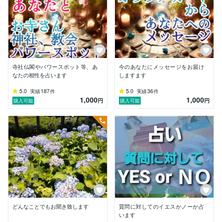
ていただいた経験などをいかしながら、

相談者様が今よりより良い生活を送れるよう、少しでも
手助け出来ればと考えております。

起立性調節障害で、中学の三年間、ほぼ学校に行けてい
なかった子供もいます。

不登校のお子さんをお持ちの親御様のお気持ちにも、添
寺社仏閣やパワースポット等、あ
今のあなたにメッセージをお届け
って見させていただくことも出来るかと思います。

なたの相性を占います
しますます
私も沢山悩みましたし、怒ってはいけないシーンで怒っ
たりしたこともありました。

5.0
187
5.0
36
実績
件
実績
件
1,000
1,000
辛いお気持ちをお抱えの人は、お話しをお聞かせくださ
円
円
購入可能
購入可能
いね。

鑑定前に時々訊かれることがありますが、同業の人も、
カードを勉強中の人も

ご依頼はお受け致しますので

事前にお問い合わせなくご依頼ください。

また、匿名評価もできるので

鑑定を受けたことが他者からわからないようになってお
ります。

安心して、鑑定を受けていただけるかと思います。

どんなことでもお聞き致します
質問に対してのイエスかノーか占
少しでも、お役に立てれば、幸いです。

います