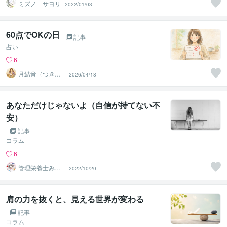
ミズノ サヨリ
2022/01/03
60点でOKの日
記事
占い
6
月結音（つきゆ
2026/04/18
いね）
あなただけじゃないよ（自信が持てない不
安）
記事
コラム
6
管理栄養士み
2022/10/20
や〜おうちごは
ん応援〜
肩の力を抜くと、見える世界が変わる
記事
コラム