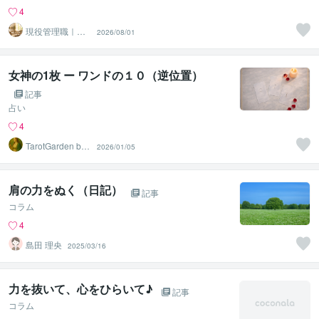
4
現役管理職｜ラ
2026/08/01
イフコーチY
女神の1枚 ー ワンドの１０（逆位置）
記事
占い
4
TarotGarden by
2026/01/05
Aki
肩の力をぬく（日記）
記事
コラム
4
島田 理央
2025/03/16
力を抜いて、心をひらいて♪
記事
コラム