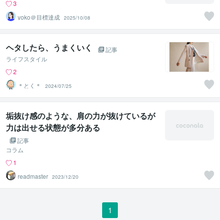
3
yoko＠目標達成
2025/10/08
ヘタしたら、うまくいく
記事
ライフスタイル
2
＊とく＊
2024/07/25
垢抜け感のような、肩の力が抜けているが
力は出せる状態が多分ある
記事
コラム
1
readmaster
2023/12/20
1