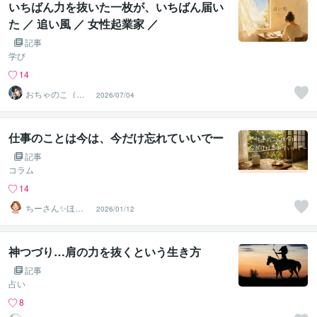
いちばん力を抜いた一枚が、いちばん届い
た ／ 追い風 ／ 女性起業家 ／
記事
学び
14
おちゃのこ（御
2026/07/04
茶乃子祭々）
仕事のことは今は、今だけ忘れていいでー
記事
コラム
14
ちーさん✨ほっ
2026/01/12
こりの間の人
神つづり…肩の力を抜くという生き方
記事
占い
8