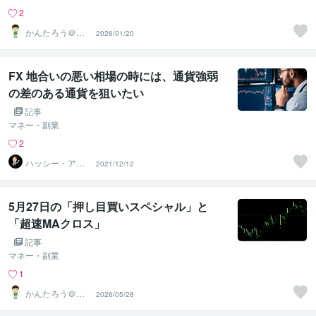
2
かんたろう＠か
2026/01/20
んたんFX
FX 地合いの悪い相場の時には、通貨強弱
の差のある通貨を狙いたい
記事
マネー・副業
2
ハッシー・アド
2021/12/12
バイザー
5月27日の「押し目買いスペシャル」と
「超速MAクロス」
記事
マネー・副業
1
かんたろう＠か
2026/05/28
んたんFX