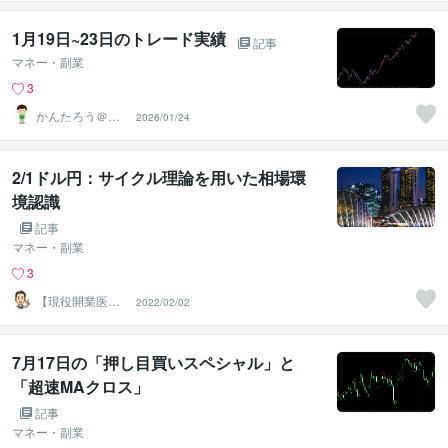
1月19日~23日のトレード実績
記事
マネー・副業
3
かんたろう＠か
2026/01/24
んたんFX
2/1ドル円：サイクル理論を用いた相場環
境認識
記事
マネー・副業
3
【現役開業医ト
2022/02/02
レーダー】ドク
ターFX
7月17日の「押し目買いスペシャル」と
「超速MAクロス」
記事
マネー・副業