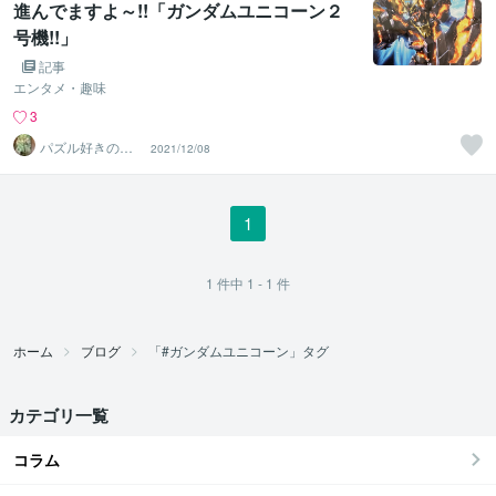
進んでますよ～!!「ガンダムユニコーン２
号機!!」
記事
エンタメ・趣味
3
パズル好きのし
2021/12/08
げお
1
1
件中
1 - 1
件
ホーム
ブログ
「#ガンダムユニコーン」タグ
カテゴリ一覧
コラム