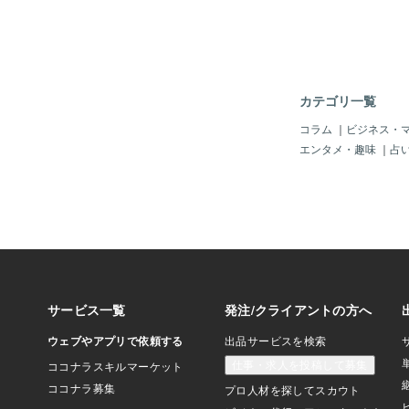
ら、FXもスマホの画
でき･･････。 せ
ろから仕入れが可能に
さて、様々な副業があ
んにやはり、現実味の
て頂けたらと思っています
カテゴリ一覧
が、"趣味をお金に変
プトの元、CMでもす
コラム
｜
ビジネス・
しまった『ココナラ』
エンタメ・趣味
｜
占
ラさんのお仕事の出品
様々で、「恋愛・友人
お悩み相談のほか、「
輩の関係」に付いて、
のように「ジグソーパ
ったり、「眠っている
す」だったり、様々な
る事が分かりました。
が挑戦しようと思って
ったのが「ジグソーパ
す。値段の設定を最初
みました。その結果、
ジを見た結果、１ピー