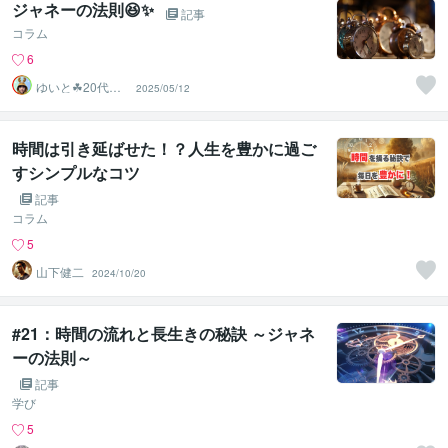
ジャネーの法則😆✨
記事
コラム
6
ゆいと☘20代✨
2025/05/12
あなたの心の拠
り所✨☘️
時間は引き延ばせた！？人生を豊かに過ご
すシンプルなコツ
記事
コラム
5
山下健二
2024/10/20
#21：時間の流れと長生きの秘訣 ～ジャネ
ーの法則～
記事
学び
5